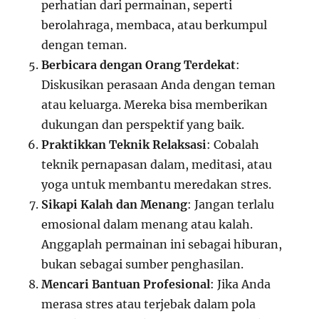
perhatian dari permainan, seperti
berolahraga, membaca, atau berkumpul
dengan teman.
Berbicara dengan Orang Terdekat
:
Diskusikan perasaan Anda dengan teman
atau keluarga. Mereka bisa memberikan
dukungan dan perspektif yang baik.
Praktikkan Teknik Relaksasi
: Cobalah
teknik pernapasan dalam, meditasi, atau
yoga untuk membantu meredakan stres.
Sikapi Kalah dan Menang
: Jangan terlalu
emosional dalam menang atau kalah.
Anggaplah permainan ini sebagai hiburan,
bukan sebagai sumber penghasilan.
Mencari Bantuan Profesional
: Jika Anda
merasa stres atau terjebak dalam pola