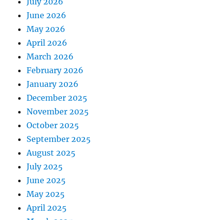
July 2026
June 2026
May 2026
April 2026
March 2026
February 2026
January 2026
December 2025
November 2025
October 2025
September 2025
August 2025
July 2025
June 2025
May 2025
April 2025