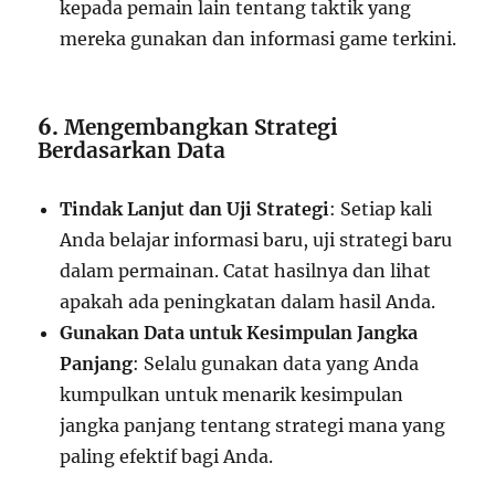
kepada pemain lain tentang taktik yang
mereka gunakan dan informasi game terkini.
6.
Mengembangkan Strategi
Berdasarkan Data
Tindak Lanjut dan Uji Strategi
: Setiap kali
Anda belajar informasi baru, uji strategi baru
dalam permainan. Catat hasilnya dan lihat
apakah ada peningkatan dalam hasil Anda.
Gunakan Data untuk Kesimpulan Jangka
Panjang
: Selalu gunakan data yang Anda
kumpulkan untuk menarik kesimpulan
jangka panjang tentang strategi mana yang
paling efektif bagi Anda.