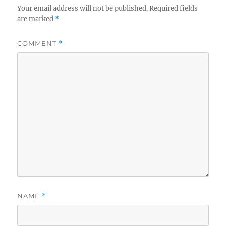
Your email address will not be published.
Required fields
are marked
*
COMMENT
*
NAME
*