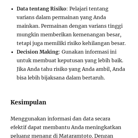
Data tentang Risiko
: Pelajari tentang
varians dalam permainan yang Anda
mainkan. Permainan dengan varians tinggi
mungkin memberikan kemenangan besar,
tetapi juga memiliki risiko kehilangan besar.
Decision Making
: Gunakan informasi ini
untuk membuat keputusan yang lebih baik.
Jika Anda tahu risiko yang Anda ambil, Anda
bisa lebih bijaksana dalam bertaruh.
Kesimpulan
Menggunakan informasi dan data secara
efektif dapat membantu Anda meningkatkan
peluang menang di Mataramtoto. Dengan