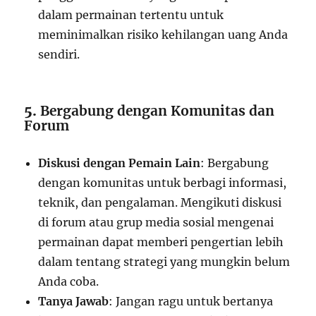
dalam permainan tertentu untuk
meminimalkan risiko kehilangan uang Anda
sendiri.
5.
Bergabung dengan Komunitas dan
Forum
Diskusi dengan Pemain Lain
: Bergabung
dengan komunitas untuk berbagi informasi,
teknik, dan pengalaman. Mengikuti diskusi
di forum atau grup media sosial mengenai
permainan dapat memberi pengertian lebih
dalam tentang strategi yang mungkin belum
Anda coba.
Tanya Jawab
: Jangan ragu untuk bertanya