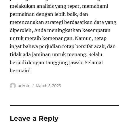
melakukan analisis yang tepat, memahami
permainan dengan lebih baik, dan
merencanakan strategi berdasarkan data yang
diperoleh, Anda meningkatkan kesempatan
untuk meraih kemenangan. Namun, tetap
ingat bahwa perjudian tetap bersifat acak, dan
tidak ada jaminan untuk menang. Selalu
berjudi dengan tanggung jawab. Selamat
bermain!
Author
Posted
admin
March 5, 2025
on
Leave a Reply