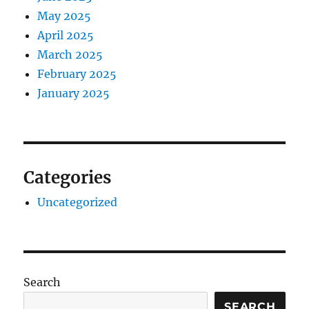
May 2025
April 2025
March 2025
February 2025
January 2025
Categories
Uncategorized
Search
SEARCH