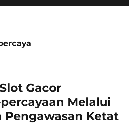
percaya
Slot Gacor
percayaan Melalui
n Pengawasan Ketat