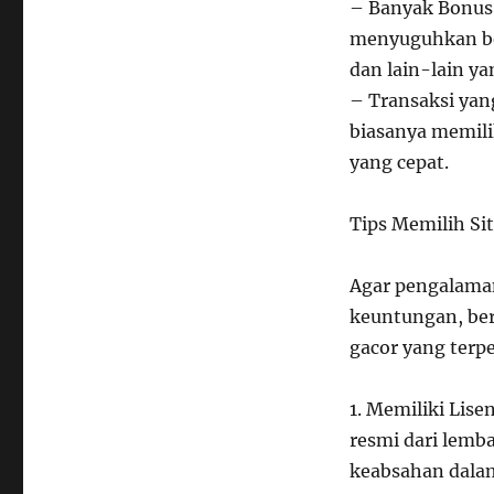
– Banyak Bonus 
menyuguhkan ber
dan lain-lain 
– Transaksi yan
biasanya memili
yang cepat.
Tips Memilih Si
Agar pengalama
keuntungan, beri
gacor yang terp
1. Memiliki Lise
resmi dari lemb
keabsahan dala