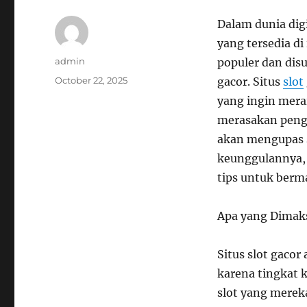
Dalam dunia digi
yang tersedia di
Author
admin
populer dan dis
Posted
October 22, 2025
gacor. Situs
slot
on
yang ingin mera
merasakan peng
akan mengupas se
keunggulannya, 
tips untuk berma
Apa yang Dimaks
Situs slot gacor
karena tingkat 
slot yang mereka