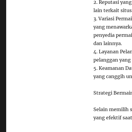
2. Reputasi yang
lain terkait situ
3. Variasi Perma
yang menawarkan
penyedia permai
dan lainnya.
4. Layanan Pela
pelanggan yang 
5. Keamanan Dat
yang canggih un
Strategi Berma
Selain memilih s
yang efektif saa