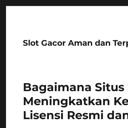
Slot Gacor Aman dan Ter
Bagaimana Situs 
Meningkatkan Ke
Lisensi Resmi da