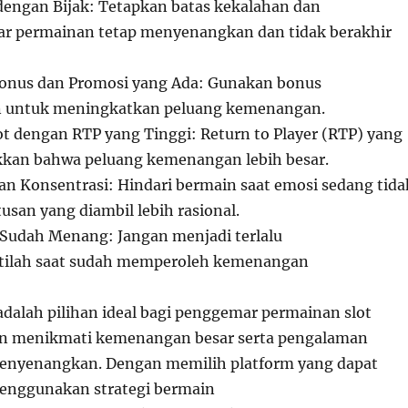
dengan Bijak: Tetapkan batas kekalahan dan
r permainan tetap menyenangkan dan tidak berakhir
onus dan Promosi yang Ada: Gunakan bonus
n untuk meningkatkan peluang kemenangan.
ot dengan RTP yang Tinggi: Return to Player (RTP) yang
kkan bahwa peluang kemenangan lebih besar.
n Konsentrasi: Hindari bermain saat emosi sedang tida
tusan yang diambil lebih rasional.
 Sudah Menang: Jangan menjadi terlalu
ntilah saat sudah memperoleh kemenangan
 adalah pilihan ideal bagi penggemar permainan slot
gin menikmati kemenangan besar serta pengalaman
enyenangkan. Dengan memilih platform yang dapat
enggunakan strategi bermain