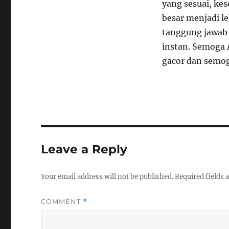
yang sesuai, ke
besar menjadi l
tanggung jawab 
instan. Semoga 
gacor dan semog
Leave a Reply
Your email address will not be published.
Required fields
COMMENT
*