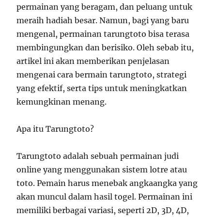
permainan yang beragam, dan peluang untuk
meraih hadiah besar. Namun, bagi yang baru
mengenal, permainan tarungtoto bisa terasa
membingungkan dan berisiko. Oleh sebab itu,
artikel ini akan memberikan penjelasan
mengenai cara bermain tarungtoto, strategi
yang efektif, serta tips untuk meningkatkan
kemungkinan menang.
Apa itu Tarungtoto?
Tarungtoto adalah sebuah permainan judi
online yang menggunakan sistem lotre atau
toto. Pemain harus menebak angkaangka yang
akan muncul dalam hasil togel. Permainan ini
memiliki berbagai variasi, seperti 2D, 3D, 4D,