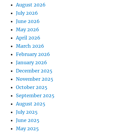
August 2026
July 2026
June 2026
May 2026
April 2026
March 2026
February 2026
January 2026
December 2025
November 2025
October 2025
September 2025
August 2025
July 2025
June 2025
May 2025