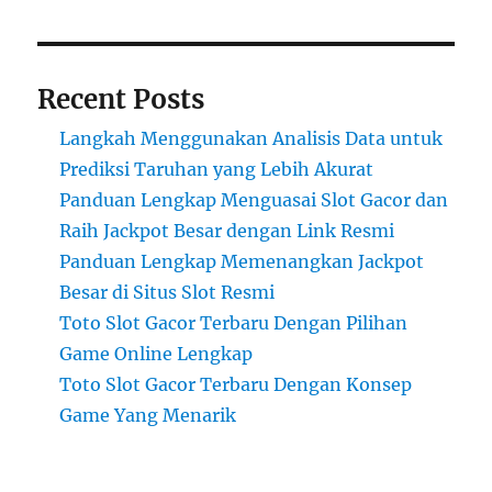
Recent Posts
Langkah Menggunakan Analisis Data untuk
Prediksi Taruhan yang Lebih Akurat
Panduan Lengkap Menguasai Slot Gacor dan
Raih Jackpot Besar dengan Link Resmi
Panduan Lengkap Memenangkan Jackpot
Besar di Situs Slot Resmi
Toto Slot Gacor Terbaru Dengan Pilihan
Game Online Lengkap
Toto Slot Gacor Terbaru Dengan Konsep
Game Yang Menarik