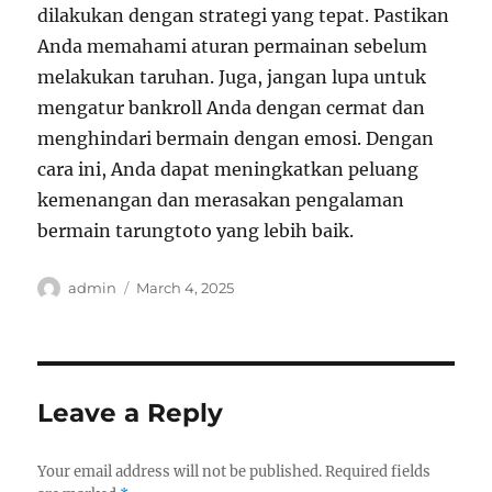
dilakukan dengan strategi yang tepat. Pastikan
Anda memahami aturan permainan sebelum
melakukan taruhan. Juga, jangan lupa untuk
mengatur bankroll Anda dengan cermat dan
menghindari bermain dengan emosi. Dengan
cara ini, Anda dapat meningkatkan peluang
kemenangan dan merasakan pengalaman
bermain tarungtoto yang lebih baik.
Author
Posted
admin
March 4, 2025
on
Leave a Reply
Your email address will not be published.
Required fields