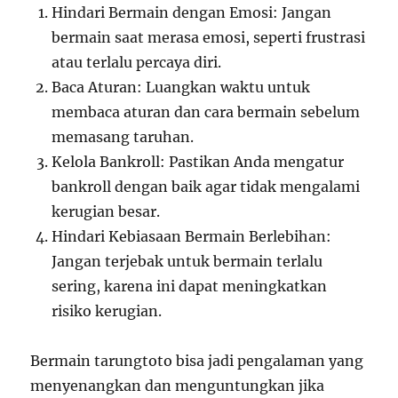
Hindari Bermain dengan Emosi: Jangan
bermain saat merasa emosi, seperti frustrasi
atau terlalu percaya diri.
Baca Aturan: Luangkan waktu untuk
membaca aturan dan cara bermain sebelum
memasang taruhan.
Kelola Bankroll: Pastikan Anda mengatur
bankroll dengan baik agar tidak mengalami
kerugian besar.
Hindari Kebiasaan Bermain Berlebihan:
Jangan terjebak untuk bermain terlalu
sering, karena ini dapat meningkatkan
risiko kerugian.
Bermain tarungtoto bisa jadi pengalaman yang
menyenangkan dan menguntungkan jika