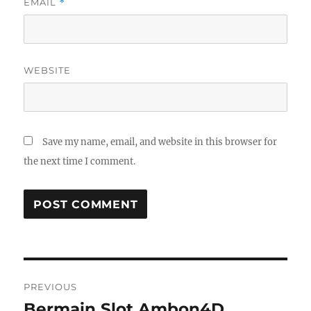
EMAIL
*
WEBSITE
Save my name, email, and website in this browser for
the next time I comment.
Post
PREVIOUS
navigation
Bermain Slot Ambon4D
Previous