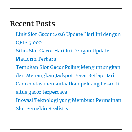
Recent Posts
Link Slot Gacor 2026 Update Hari Ini dengan
QRIS 5.000
Situs Slot Gacor Hari Ini Dengan Update
Platform Terbaru
Temukan Slot Gacor Paling Menguntungkan
dan Menangkan Jackpot Besar Setiap Hari!
Cara cerdas memanfaatkan peluang besar di
situs gacor terpercaya
Inovasi Teknologi yang Membuat Permainan
Slot Semakin Realistis