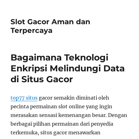
Slot Gacor Aman dan
Terpercaya
Bagaimana Teknologi
Enkripsi Melindungi Data
di Situs Gacor
top77 situs
gacor semakin diminati oleh
pecinta permainan slot online yang ingin
merasakan sensasi kemenangan besar. Dengan
berbagai pilihan permainan dari penyedia
terkemuka, situs gacor menawarkan