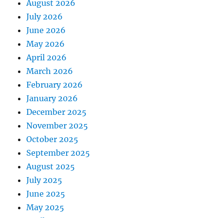
August 2026
July 2026
June 2026
May 2026
April 2026
March 2026
February 2026
January 2026
December 2025
November 2025
October 2025
September 2025
August 2025
July 2025
June 2025
May 2025