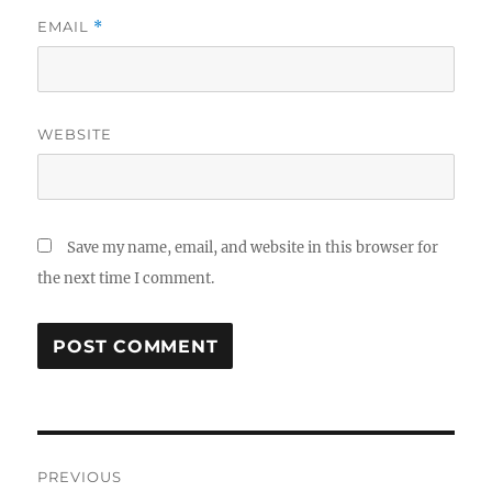
EMAIL
*
WEBSITE
Save my name, email, and website in this browser for
the next time I comment.
Post
PREVIOUS