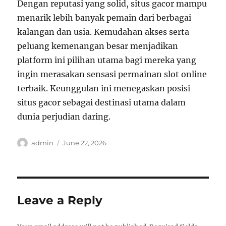
Dengan reputasi yang solid, situs gacor mampu
menarik lebih banyak pemain dari berbagai
kalangan dan usia. Kemudahan akses serta
peluang kemenangan besar menjadikan
platform ini pilihan utama bagi mereka yang
ingin merasakan sensasi permainan slot online
terbaik. Keunggulan ini menegaskan posisi
situs gacor sebagai destinasi utama dalam
dunia perjudian daring.
Author
Posted
admin
June 22, 2026
on
Leave a Reply