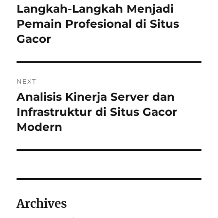
navigation
Langkah-Langkah Menjadi
Previous
post:
Pemain Profesional di Situs
Gacor
NEXT
Analisis Kinerja Server dan
Next
post:
Infrastruktur di Situs Gacor
Modern
Archives