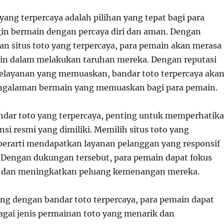
yang terpercaya adalah pilihan yang tepat bagi para
in bermain dengan percaya diri dan aman. Dengan
n situs toto yang terpercaya, para pemain akan merasa
in dalam melakukan taruhan mereka. Dengan reputasi
pelayanan yang memuaskan, bandar toto terpercaya aka
galaman bermain yang memuaskan bagi para pemain.
ndar toto yang terpercaya, penting untuk memperhatik
ensi resmi yang dimiliki. Memilih situs toto yang
 berarti mendapatkan layanan pelanggan yang responsif
. Dengan dukungan tersebut, para pemain dapat fokus
 dan meningkatkan peluang kemenangan mereka.
g dengan bandar toto terpercaya, para pemain dapat
gai jenis permainan toto yang menarik dan