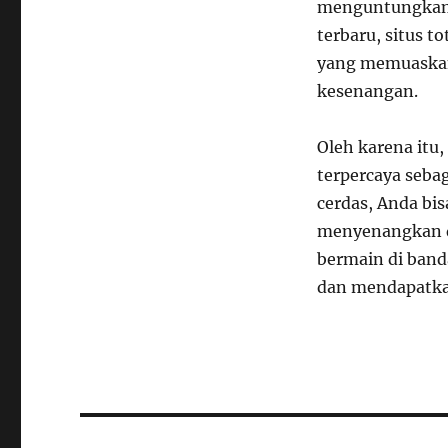
menguntungkan. 
terbaru, situs 
yang memuaskan
kesenangan.
Oleh karena itu,
terpercaya seba
cerdas, Anda bi
menyenangkan d
bermain di band
dan mendapatkan