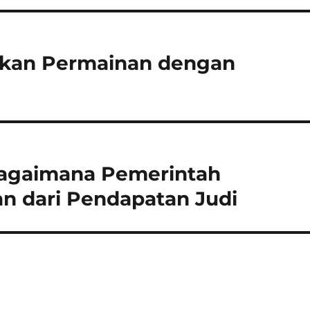
rkan Permainan dengan
Bagaimana Pemerintah
 dari Pendapatan Judi