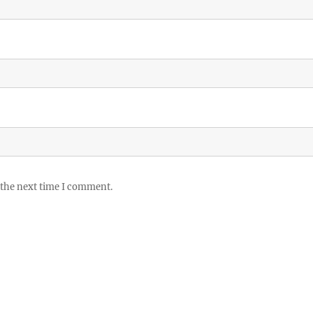
 the next time I comment.