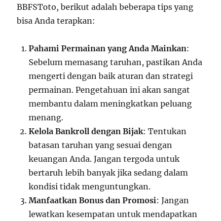
BBFSToto, berikut adalah beberapa tips yang
bisa Anda terapkan:
Pahami Permainan yang Anda Mainkan
:
Sebelum memasang taruhan, pastikan Anda
mengerti dengan baik aturan dan strategi
permainan. Pengetahuan ini akan sangat
membantu dalam meningkatkan peluang
menang.
Kelola Bankroll dengan Bijak
: Tentukan
batasan taruhan yang sesuai dengan
keuangan Anda. Jangan tergoda untuk
bertaruh lebih banyak jika sedang dalam
kondisi tidak menguntungkan.
Manfaatkan Bonus dan Promosi
: Jangan
lewatkan kesempatan untuk mendapatkan