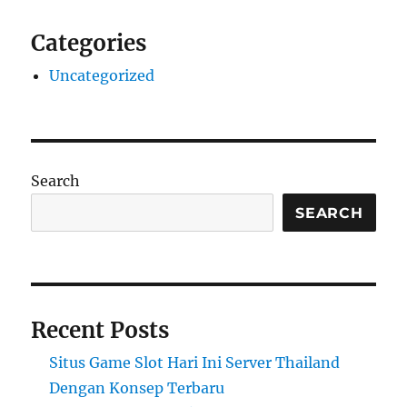
Categories
Uncategorized
Search
SEARCH
Recent Posts
Situs Game Slot Hari Ini Server Thailand
Dengan Konsep Terbaru