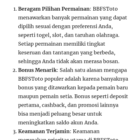
Beragam Pilihan Permainan
: BBFSToto
menawarkan banyak permainan yang dapat
dipilih sesuai dengan preferensi Anda,
seperti togel, slot, dan taruhan olahraga.
Setiap permainan memiliki tingkat
keseruan dan tantangan yang berbeda,
sehingga Anda tidak akan merasa bosan.
Bonus Menarik
: Salah satu alasan mengapa
BBFSToto populer adalah karena banyaknya
bonus yang ditawarkan kepada pemain baru
maupun pemain setia. Bonus seperti deposit
pertama, cashback, dan promosi lainnya
bisa menjadi peluang besar untuk
meningkatkan saldo akun Anda.
Keamanan Terjamin
: Keamanan