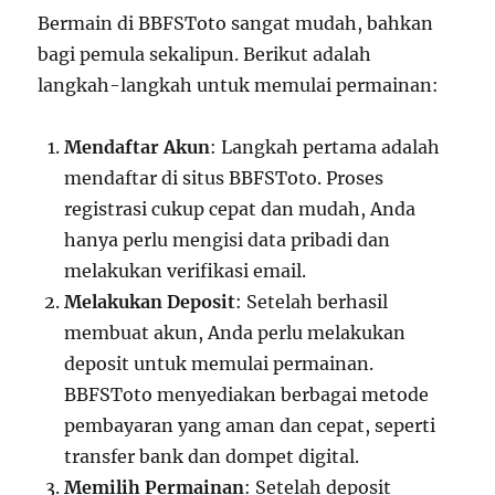
Bermain di BBFSToto sangat mudah, bahkan
bagi pemula sekalipun. Berikut adalah
langkah-langkah untuk memulai permainan:
Mendaftar Akun
: Langkah pertama adalah
mendaftar di situs BBFSToto. Proses
registrasi cukup cepat dan mudah, Anda
hanya perlu mengisi data pribadi dan
melakukan verifikasi email.
Melakukan Deposit
: Setelah berhasil
membuat akun, Anda perlu melakukan
deposit untuk memulai permainan.
BBFSToto menyediakan berbagai metode
pembayaran yang aman dan cepat, seperti
transfer bank dan dompet digital.
Memilih Permainan
: Setelah deposit