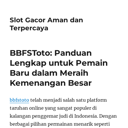
Slot Gacor Aman dan
Terpercaya
BBFSToto: Panduan
Lengkap untuk Pemain
Baru dalam Meraih
Kemenangan Besar
bbfstoto
telah menjadi salah satu platform
taruhan online yang sangat populer di
kalangan penggemar judi di Indonesia. Dengan
berbagai pilihan permainan menarik seperti