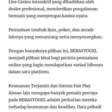
Live Casino interaktif yang dihadirkan oleh
dealer profesional, memberikan pengalaman
bermain yang menyerupai kasino nyata.
Permainan tembak ikan, poker, dan arcade
lainnya yang menantang serta menyenangkan.
Dengan banyaknya pilihan ini, BERASTOGEL
menjadi pilihan ideal bagi pecinta permainan
online yang ingin mendapatkan variasi hiburan
dalam satu platform.
Keamanan Terjamin dan Sistem Fair Play
Alasan lain mengapa banyak pemain percaya
pada BERASTOGEL adalah perhatian mereka
terhadap keamanan dan keadilan. Data pribadi