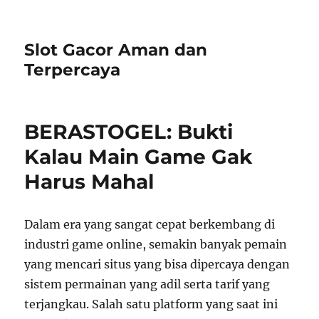
Slot Gacor Aman dan
Terpercaya
BERASTOGEL: Bukti
Kalau Main Game Gak
Harus Mahal
Dalam era yang sangat cepat berkembang di
industri game online, semakin banyak pemain
yang mencari situs yang bisa dipercaya dengan
sistem permainan yang adil serta tarif yang
terjangkau. Salah satu platform yang saat ini