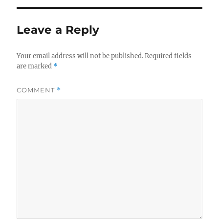
Leave a Reply
Your email address will not be published.
Required fields
are marked
*
COMMENT
*