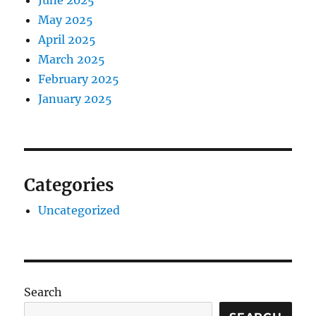
June 2025
May 2025
April 2025
March 2025
February 2025
January 2025
Categories
Uncategorized
Search