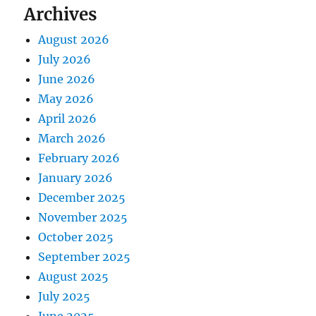
Archives
August 2026
July 2026
June 2026
May 2026
April 2026
March 2026
February 2026
January 2026
December 2025
November 2025
October 2025
September 2025
August 2025
July 2025