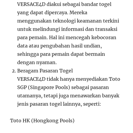
VERSACE4D diakui sebagai bandar togel
yang dapat dipercaya. Mereka
menggunakan teknologi keamanan terkini
untuk melindungi informasi dan transaksi
para pemain. Hal ini mencegah kebocoran
data atau pengubahan hasil undian,
sehingga para pemain dapat bermain
dengan nyaman.
Beragam Pasaran Togel
VERSACE4D tidak hanya menyediakan Toto
SGP (Singapore Pools) sebagai pasaran
utamanya, tetapi juga menawarkan banyak
jenis pasaran togel lainnya, seperti:
Toto HK (Hongkong Pools)