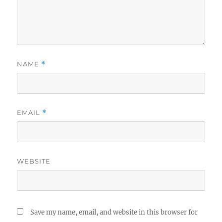
NAME
*
EMAIL
*
WEBSITE
Save my name, email, and website in this browser for