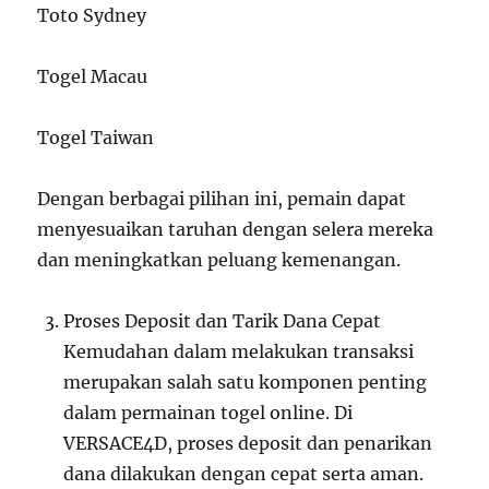
Toto Sydney
Togel Macau
Togel Taiwan
Dengan berbagai pilihan ini, pemain dapat
menyesuaikan taruhan dengan selera mereka
dan meningkatkan peluang kemenangan.
Proses Deposit dan Tarik Dana Cepat
Kemudahan dalam melakukan transaksi
merupakan salah satu komponen penting
dalam permainan togel online. Di
VERSACE4D, proses deposit dan penarikan
dana dilakukan dengan cepat serta aman.