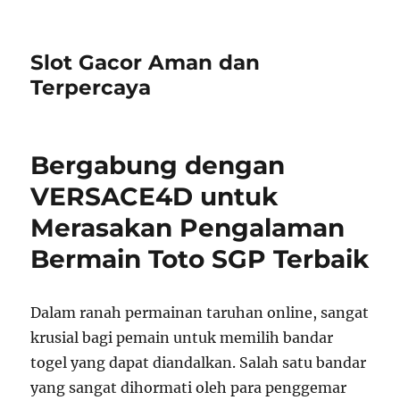
Slot Gacor Aman dan
Terpercaya
Bergabung dengan
VERSACE4D untuk
Merasakan Pengalaman
Bermain Toto SGP Terbaik
Dalam ranah permainan taruhan online, sangat
krusial bagi pemain untuk memilih bandar
togel yang dapat diandalkan. Salah satu bandar
yang sangat dihormati oleh para penggemar