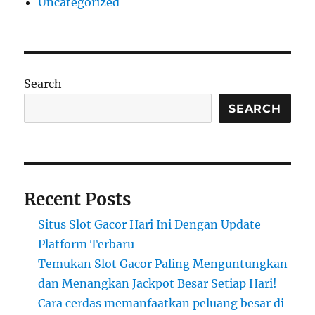
Uncategorized
Search
SEARCH
Recent Posts
Situs Slot Gacor Hari Ini Dengan Update
Platform Terbaru
Temukan Slot Gacor Paling Menguntungkan
dan Menangkan Jackpot Besar Setiap Hari!
Cara cerdas memanfaatkan peluang besar di