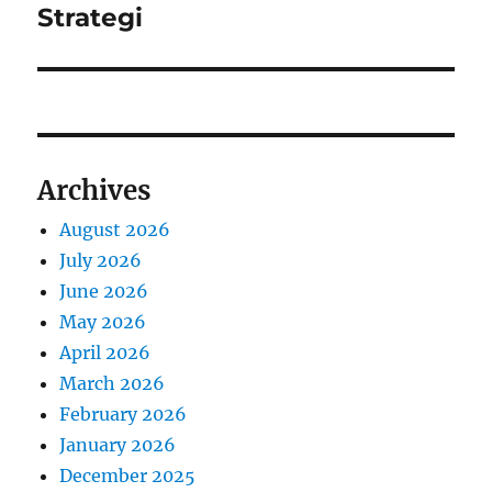
Strategi
Archives
August 2026
July 2026
June 2026
May 2026
April 2026
March 2026
February 2026
January 2026
December 2025