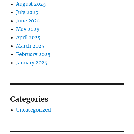
August 2025
July 2025
June 2025
May 2025
April 2025
March 2025
February 2025
January 2025
Categories
Uncategorized