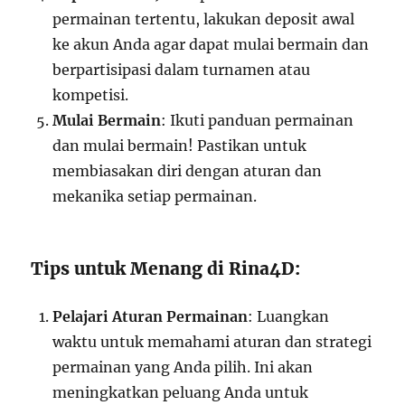
permainan tertentu, lakukan deposit awal
ke akun Anda agar dapat mulai bermain dan
berpartisipasi dalam turnamen atau
kompetisi.
Mulai Bermain
: Ikuti panduan permainan
dan mulai bermain! Pastikan untuk
membiasakan diri dengan aturan dan
mekanika setiap permainan.
Tips untuk Menang di Rina4D:
Pelajari Aturan Permainan
: Luangkan
waktu untuk memahami aturan dan strategi
permainan yang Anda pilih. Ini akan
meningkatkan peluang Anda untuk