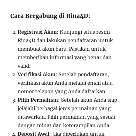
Cara Bergabung di Rina4D:
Registrasi Akun
: Kunjungi situs resmi
Rina4D dan lakukan pendaftaran untuk
membuat akun baru. Pastikan untuk
memberikan informasi yang benar dan
valid.
Verifikasi Akun
: Setelah pendaftaran,
verifikasi akun Anda melalui email atau
nomor telepon yang Anda daftarkan.
Pilih Permainan
: Setelah akun Anda siap,
jelajahi berbagai jenis permainan yang
ditawarkan. Pilih permainan yang sesuai
dengan minat dan keterampilan Anda.
Deposit Awal
: Jika diperlukan untuk