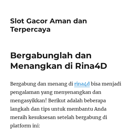
Slot Gacor Aman dan
Terpercaya
Bergabunglah dan
Menangkan di Rina4D
Bergabung dan menang di
rina4d
bisa menjadi
pengalaman yang menyenangkan dan
mengasyikkan! Berikut adalah beberapa
langkah dan tips untuk membantu Anda
meraih kesuksesan setelah bergabung di
platform ini: