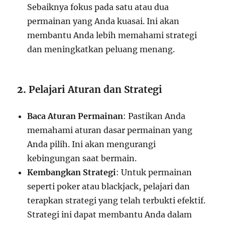
Sebaiknya fokus pada satu atau dua
permainan yang Anda kuasai. Ini akan
membantu Anda lebih memahami strategi
dan meningkatkan peluang menang.
2.
Pelajari Aturan dan Strategi
Baca Aturan Permainan
: Pastikan Anda
memahami aturan dasar permainan yang
Anda pilih. Ini akan mengurangi
kebingungan saat bermain.
Kembangkan Strategi
: Untuk permainan
seperti poker atau blackjack, pelajari dan
terapkan strategi yang telah terbukti efektif.
Strategi ini dapat membantu Anda dalam