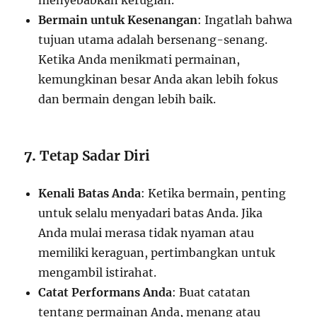
menyebabkan kerugian.
Bermain untuk Kesenangan
: Ingatlah bahwa
tujuan utama adalah bersenang-senang.
Ketika Anda menikmati permainan,
kemungkinan besar Anda akan lebih fokus
dan bermain dengan lebih baik.
7.
Tetap Sadar Diri
Kenali Batas Anda
: Ketika bermain, penting
untuk selalu menyadari batas Anda. Jika
Anda mulai merasa tidak nyaman atau
memiliki keraguan, pertimbangkan untuk
mengambil istirahat.
Catat Performans Anda
: Buat catatan
tentang permainan Anda, menang atau