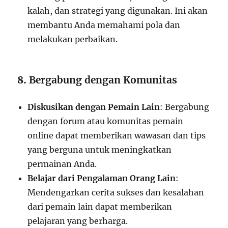
kalah, dan strategi yang digunakan. Ini akan
membantu Anda memahami pola dan
melakukan perbaikan.
8.
Bergabung dengan Komunitas
Diskusikan dengan Pemain Lain
: Bergabung
dengan forum atau komunitas pemain
online dapat memberikan wawasan dan tips
yang berguna untuk meningkatkan
permainan Anda.
Belajar dari Pengalaman Orang Lain
:
Mendengarkan cerita sukses dan kesalahan
dari pemain lain dapat memberikan
pelajaran yang berharga.