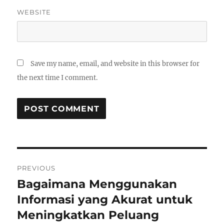
WEBSITE
Save my name, email, and website in this browser for
the next time I comment.
Post
PREVIOUS
navigation
Bagaimana Menggunakan
Previous
post:
Informasi yang Akurat untuk
Meningkatkan Peluang