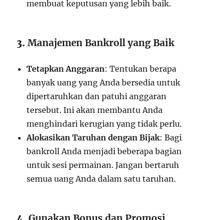
membuat keputusan yang lebih baik.
3.
Manajemen Bankroll yang Baik
Tetapkan Anggaran
: Tentukan berapa
banyak uang yang Anda bersedia untuk
dipertaruhkan dan patuhi anggaran
tersebut. Ini akan membantu Anda
menghindari kerugian yang tidak perlu.
Alokasikan Taruhan dengan Bijak
: Bagi
bankroll Anda menjadi beberapa bagian
untuk sesi permainan. Jangan bertaruh
semua uang Anda dalam satu taruhan.
4.
Gunakan Bonus dan Promosi