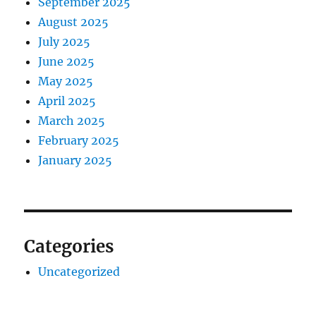
September 2025
August 2025
July 2025
June 2025
May 2025
April 2025
March 2025
February 2025
January 2025
Categories
Uncategorized