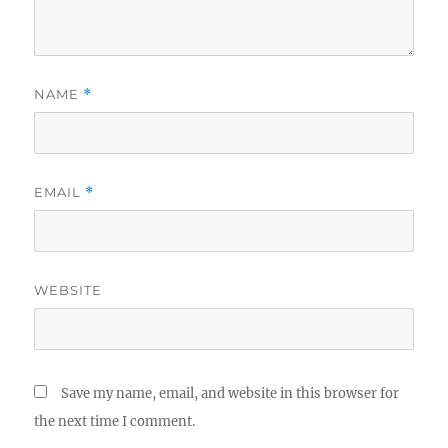
NAME
*
EMAIL
*
WEBSITE
Save my name, email, and website in this browser for
the next time I comment.