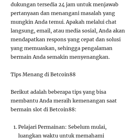
dukungan tersedia 24 jam untuk menjawab
pertanyaan dan menangani masalah yang
mungkin Anda temui. Apakah melalui chat
langsung, email, atau media sosial, Anda akan
mendapatkan respons yang cepat dan solusi
yang memuaskan, sehingga pengalaman
bermain Anda semakin menyenangkan.
Tips Menang di Betcoin88
Berikut adalah beberapa tips yang bisa
membantu Anda meraih kemenangan saat
bermain slot di Betcoin88:
Pelajari Permainan: Sebelum mulai,
luangkan waktu untuk memahami