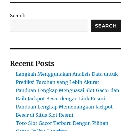
Search
SEARCH
Recent Posts
Langkah Menggunakan Analisis Data untuk
Prediksi Taruhan yang Lebih Akurat
Panduan Lengkap Menguasai Slot Gacor dan
Raih Jackpot Besar dengan Link Resmi
Panduan Lengkap Memenangkan Jackpot
Besar di Situs Slot Resmi
Toto Slot Gacor Terbaru Dengan Pilihan