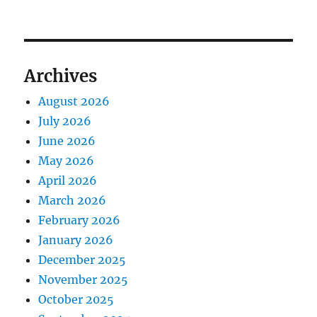
Archives
August 2026
July 2026
June 2026
May 2026
April 2026
March 2026
February 2026
January 2026
December 2025
November 2025
October 2025