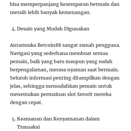
bisa memperpanjang kesempatan bermain dan
meraih lebih banyak kemenangan.
Desain yang Mudah Digunakan
Antarmuka Betcoin88 sangat ramah pengguna.
Navigasi yang sederhana membuat semua
pemain, baik yang baru maupun yang sudah
berpengalaman, merasa nyaman saat bermain.
Seluruh informasi penting ditampilkan dengan
jelas, sehingga memudahkan pemain untuk
menemukan permainan slot favorit mereka
dengan cepat.
Keamanan dan Kenyamanan dalam
Transaksi