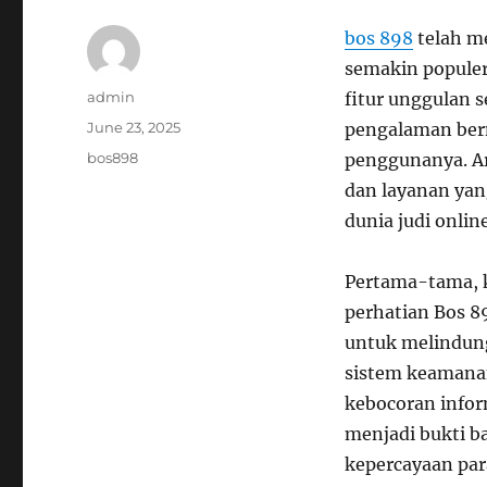
bos 898
telah me
semakin populer
Author
admin
fitur unggulan 
Posted
June 23, 2025
pengalaman ber
on
Tags
bos898
penggunanya. Ar
dan layanan yan
dunia judi online
Pertama-tama, 
perhatian Bos 8
untuk melindung
sistem keamanan
kebocoran infor
menjadi bukti 
kepercayaan pa