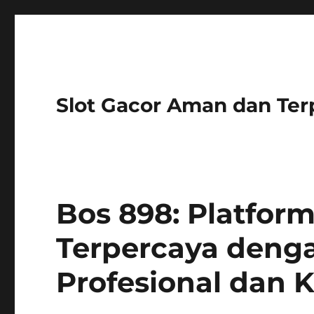
Slot Gacor Aman dan Ter
Bos 898: Platform
Terpercaya deng
Profesional dan