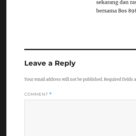
sekarang dan ra
bersama Bos 89
Leave a Reply
Your email address will not be published.
Required fields
COMMENT
*