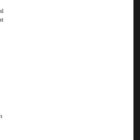
al
at
8
n