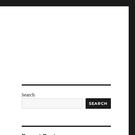
Search
SEARCH