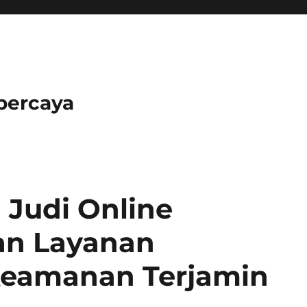
percaya
 Judi Online
an Layanan
 Keamanan Terjamin