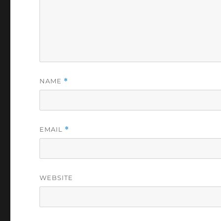
NAME
*
EMAIL
*
WEBSITE