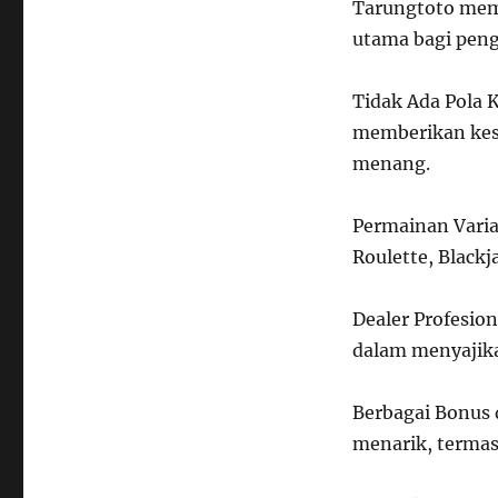
Tarungtoto memi
utama bagi peng
Tidak Ada Pola 
memberikan kes
menang.
Permainan Varia
Roulette, Blackja
Dealer Profesion
dalam menyajik
Berbagai Bonus
menarik, termas