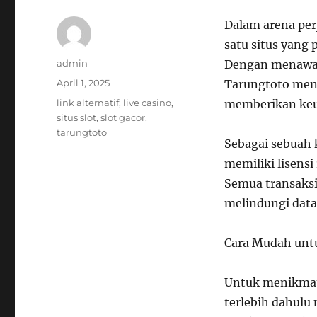
Dalam arena per
satu situs yang
Author
admin
Dengan menawar
Posted
April 1, 2025
Tarungtoto men
on
Tags
link alternatif
,
live casino
,
memberikan keu
situs slot
,
slot gacor
,
tarungtoto
Sebagai sebuah 
memiliki lisens
Semua transaksi
melindungi data 
Cara Mudah unt
Untuk menikmati
terlebih dahulu