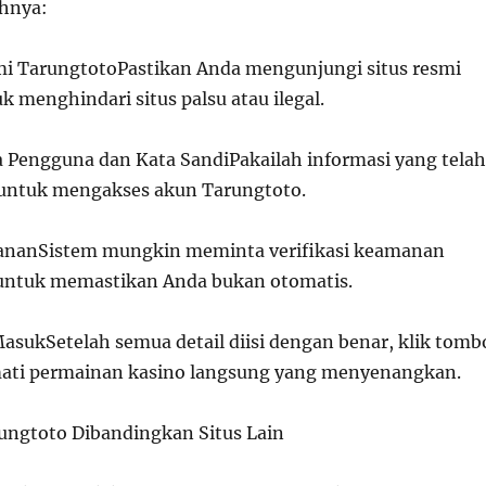
hnya:
mi TarungtotoPastikan Anda mengunjungi situs resmi
 menghindari situs palsu atau ilegal.
Pengguna dan Kata SandiPakailah informasi yang telah
 untuk mengakses akun Tarungtoto.
mananSistem mungkin meminta verifikasi keamanan
 untuk memastikan Anda bukan otomatis.
sukSetelah semua detail diisi dengan benar, klik tomb
ati permainan kasino langsung yang menyenangkan.
ngtoto Dibandingkan Situs Lain