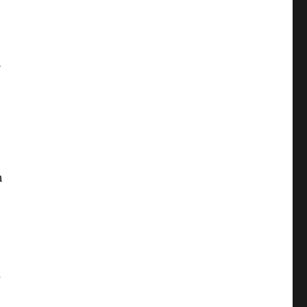
i
h
m