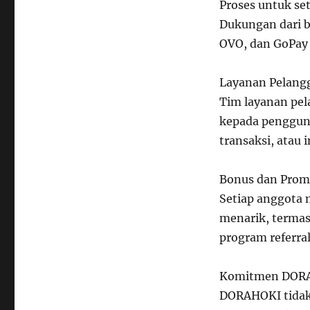
Proses untuk se
Dukungan dari be
OVO, dan GoPay
Layanan Pelang
Tim layanan pe
kepada pengguna
transaksi, atau 
Bonus dan Prom
Setiap anggota
menarik, termas
program referr
Komitmen DORAH
DORAHOKI tidak 