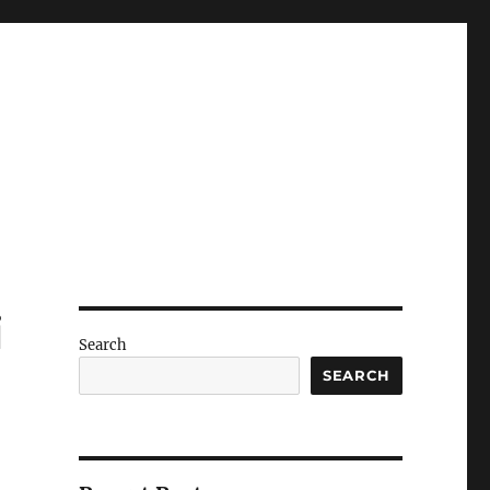
i
Search
SEARCH