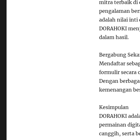
mitra terbaik d
pengalaman ber
adalah nilai int
DORAHOKI menja
dalam hasil.
Bergabung Seka
Mendaftar sebag
formulir secara 
Dengan berbagai
kemenangan besa
Kesimpulan
DORAHOKI adalah
permainan digita
canggih, serta 