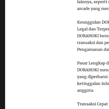
lainnya, seperti
arcade yang men
Keunggulan DOR
Legal dan Terpe
DORAHOKI berop
transaksi dan p
Pengamanan data
Pasar Lengkap d
DORAHOKI menaw
yang diperbarui
ketinggalan inf
anggota.
Transaksi Cepa