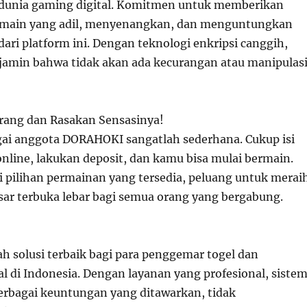
i dunia gaming digital. Komitmen untuk memberikan
main yang adil, menyenangkan, dan menguntungkan
i dari platform ini. Dengan teknologi enkripsi canggih,
min bahwa tidak akan ada kecurangan atau manipulas
rang dan Rasakan Sensasinya!
ai anggota DORAHOKI sangatlah sederhana. Cukup isi
online, lakukan deposit, dan kamu bisa mulai bermain.
 pilihan permainan yang tersedia, peluang untuk merai
r terbuka lebar bagi semua orang yang bergabung.
 solusi terbaik bagi para penggemar togel dan
l di Indonesia. Dengan layanan yang profesional, siste
berbagai keuntungan yang ditawarkan, tidak