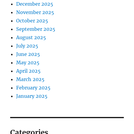
December 2025
November 2025
October 2025
September 2025
August 2025
July 2025
June 2025
May 2025
April 2025
March 2025
February 2025
January 2025
Categories