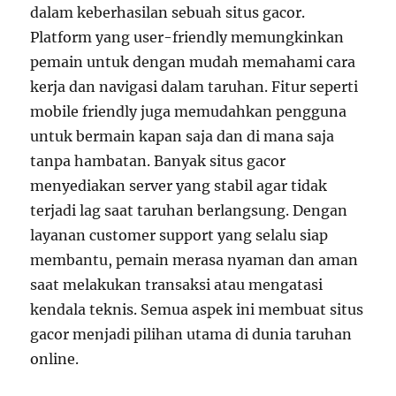
dalam keberhasilan sebuah situs gacor.
Platform yang user-friendly memungkinkan
pemain untuk dengan mudah memahami cara
kerja dan navigasi dalam taruhan. Fitur seperti
mobile friendly juga memudahkan pengguna
untuk bermain kapan saja dan di mana saja
tanpa hambatan. Banyak situs gacor
menyediakan server yang stabil agar tidak
terjadi lag saat taruhan berlangsung. Dengan
layanan customer support yang selalu siap
membantu, pemain merasa nyaman dan aman
saat melakukan transaksi atau mengatasi
kendala teknis. Semua aspek ini membuat situs
gacor menjadi pilihan utama di dunia taruhan
online.