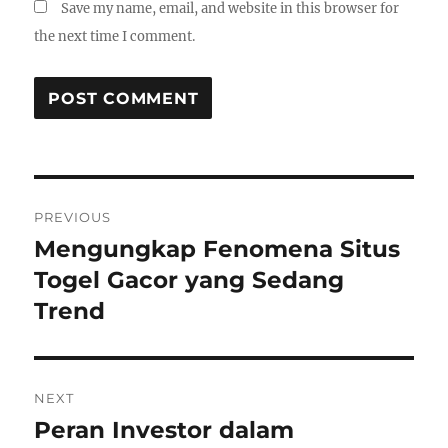
Save my name, email, and website in this browser for
the next time I comment.
Post
PREVIOUS
navigation
Mengungkap Fenomena Situs
Previous
post:
Togel Gacor yang Sedang
Trend
NEXT
Peran Investor dalam
Next