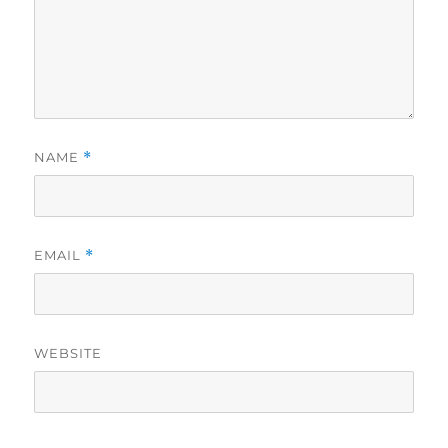
NAME
*
EMAIL
*
WEBSITE