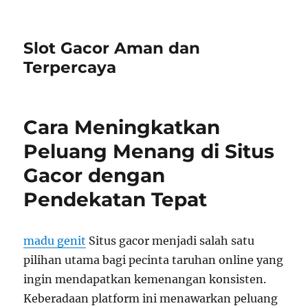
Slot Gacor Aman dan
Terpercaya
Cara Meningkatkan
Peluang Menang di Situs
Gacor dengan
Pendekatan Tepat
madu genit
Situs gacor menjadi salah satu
pilihan utama bagi pecinta taruhan online yang
ingin mendapatkan kemenangan konsisten.
Keberadaan platform ini menawarkan peluang