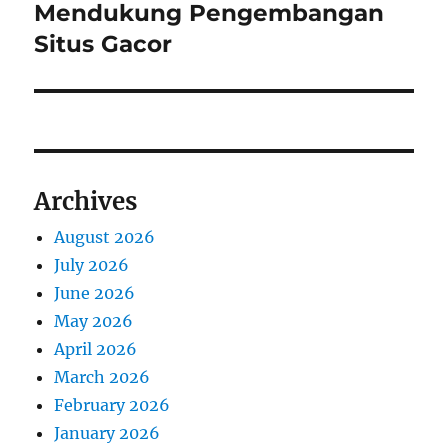
post:
Mendukung Pengembangan
Situs Gacor
Archives
August 2026
July 2026
June 2026
May 2026
April 2026
March 2026
February 2026
January 2026