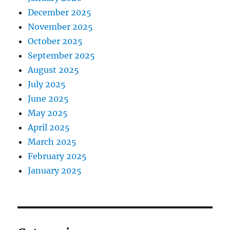
December 2025
November 2025
October 2025
September 2025
August 2025
July 2025
June 2025
May 2025
April 2025
March 2025
February 2025
January 2025