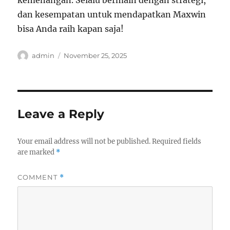
kemenangan. Selalu bermain dengan strategi,
dan kesempatan untuk mendapatkan Maxwin
bisa Anda raih kapan saja!
Author
Posted
admin
November 25, 2025
on
Leave a Reply
Your email address will not be published.
Required fields
are marked
*
COMMENT
*