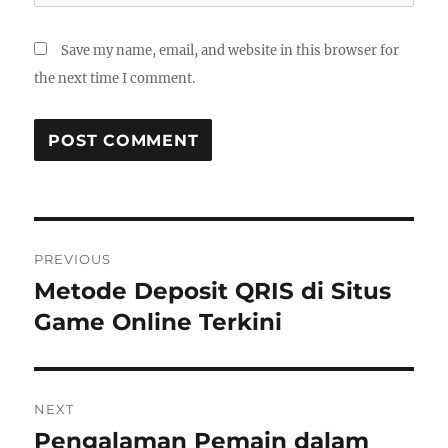
Save my name, email, and website in this browser for
the next time I comment.
Post
PREVIOUS
navigation
Metode Deposit QRIS di Situs
Previous
post:
Game Online Terkini
NEXT
Pengalaman Pemain dalam
Next