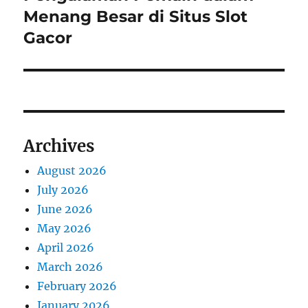
post:
Menang Besar di Situs Slot
Gacor
Archives
August 2026
July 2026
June 2026
May 2026
April 2026
March 2026
February 2026
January 2026