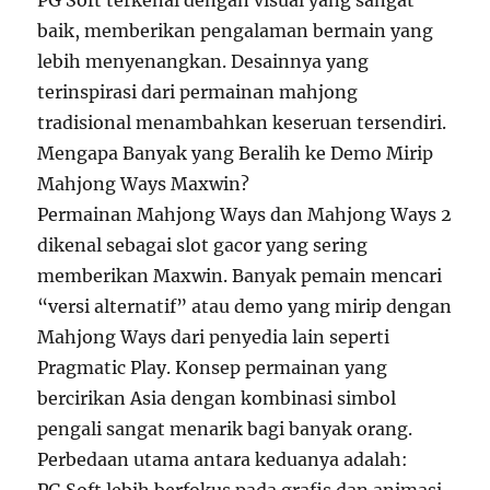
PG Soft terkenal dengan visual yang sangat
baik, memberikan pengalaman bermain yang
lebih menyenangkan. Desainnya yang
terinspirasi dari permainan mahjong
tradisional menambahkan keseruan tersendiri.
Mengapa Banyak yang Beralih ke Demo Mirip
Mahjong Ways Maxwin?
Permainan Mahjong Ways dan Mahjong Ways 2
dikenal sebagai slot gacor yang sering
memberikan Maxwin. Banyak pemain mencari
“versi alternatif” atau demo yang mirip dengan
Mahjong Ways dari penyedia lain seperti
Pragmatic Play. Konsep permainan yang
bercirikan Asia dengan kombinasi simbol
pengali sangat menarik bagi banyak orang.
Perbedaan utama antara keduanya adalah: