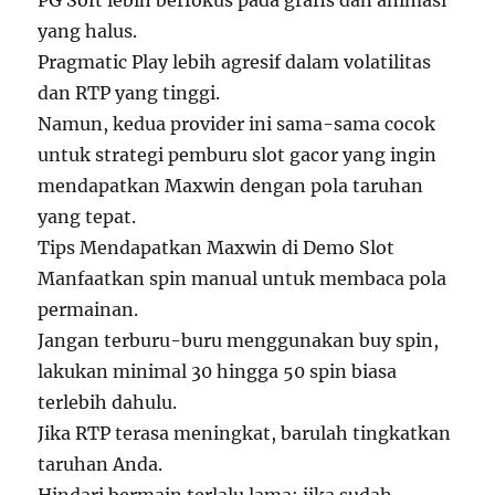
PG Soft lebih berfokus pada grafis dan animasi
yang halus.
Pragmatic Play lebih agresif dalam volatilitas
dan RTP yang tinggi.
Namun, kedua provider ini sama-sama cocok
untuk strategi pemburu slot gacor yang ingin
mendapatkan Maxwin dengan pola taruhan
yang tepat.
Tips Mendapatkan Maxwin di Demo Slot
Manfaatkan spin manual untuk membaca pola
permainan.
Jangan terburu-buru menggunakan buy spin,
lakukan minimal 30 hingga 50 spin biasa
terlebih dahulu.
Jika RTP terasa meningkat, barulah tingkatkan
taruhan Anda.