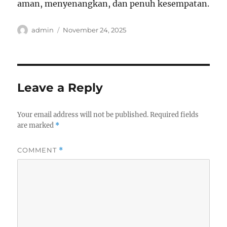
aman, menyenangkan, dan penuh kesempatan.
Author
Posted
admin
November 24, 2025
on
Leave a Reply
Your email address will not be published.
Required fields
are marked
*
COMMENT
*