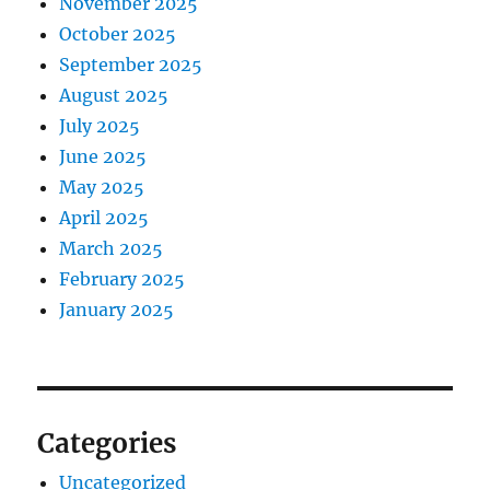
November 2025
October 2025
September 2025
August 2025
July 2025
June 2025
May 2025
April 2025
March 2025
February 2025
January 2025
Categories
Uncategorized