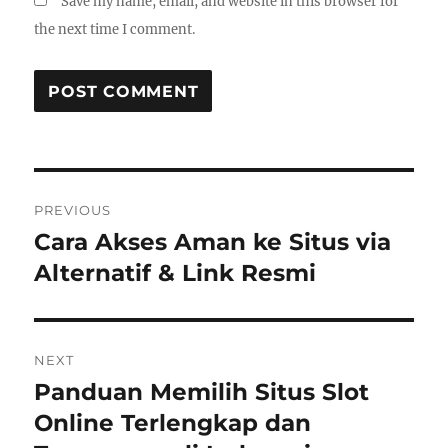
Save my name, email, and website in this browser for
the next time I comment.
Post
PREVIOUS
navigation
Cara Akses Aman ke Situs via
Previous
post:
Alternatif & Link Resmi
NEXT
Panduan Memilih Situs Slot
Next
post:
Online Terlengkap dan