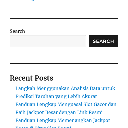
Search
SEARCH
Recent Posts
Langkah Menggunakan Analisis Data untuk
Prediksi Taruhan yang Lebih Akurat
Panduan Lengkap Menguasai Slot Gacor dan
Raih Jackpot Besar dengan Link Resmi
Panduan Lengkap Memenangkan Jackpot