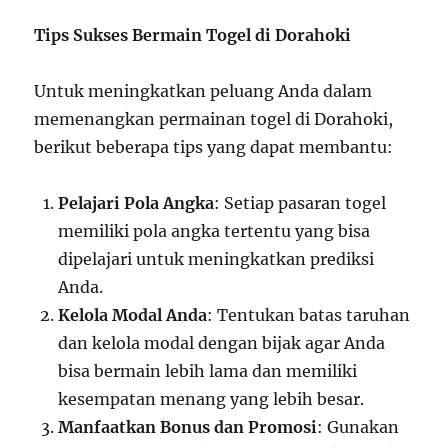
Tips Sukses Bermain Togel di Dorahoki
Untuk meningkatkan peluang Anda dalam
memenangkan permainan togel di Dorahoki,
berikut beberapa tips yang dapat membantu:
Pelajari Pola Angka
: Setiap pasaran togel
memiliki pola angka tertentu yang bisa
dipelajari untuk meningkatkan prediksi
Anda.
Kelola Modal Anda
: Tentukan batas taruhan
dan kelola modal dengan bijak agar Anda
bisa bermain lebih lama dan memiliki
kesempatan menang yang lebih besar.
Manfaatkan Bonus dan Promosi
: Gunakan