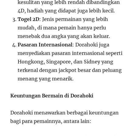
kesulitan yang lebih rendah dibandingkan
4D, hadiah yang didapat juga lebih kecil.
Togel 2D
: Jenis permainan yang lebih
mudah, di mana pemain hanya perlu
menebak dua angka yang akan keluar.
Pasaran Internasional
: Dorahoki juga
menyediakan pasaran internasional seperti
Hongkong, Singapore, dan Sidney yang
terkenal dengan jackpot besar dan peluang
menang yang menarik.
Keuntungan Bermain di Dorahoki
Dorahoki menawarkan berbagai keuntungan
bagi para pemainnya, antara lain: