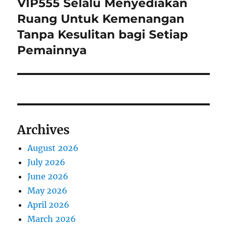
VIP555 Selalu Menyediakan
Next
post:
Ruang Untuk Kemenangan
Tanpa Kesulitan bagi Setiap
Pemainnya
Archives
August 2026
July 2026
June 2026
May 2026
April 2026
March 2026