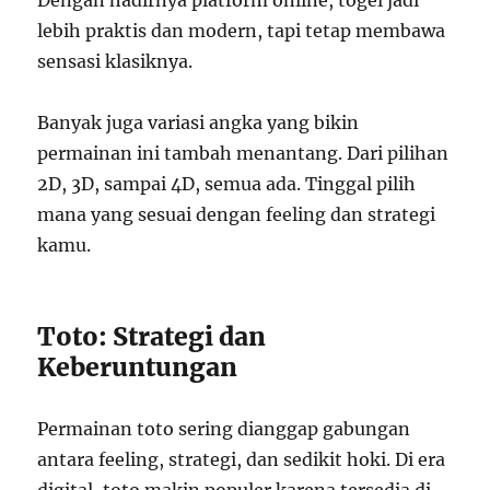
Dengan hadirnya platform online, togel jadi
lebih praktis dan modern, tapi tetap membawa
sensasi klasiknya.
Banyak juga variasi angka yang bikin
permainan ini tambah menantang. Dari pilihan
2D, 3D, sampai 4D, semua ada. Tinggal pilih
mana yang sesuai dengan feeling dan strategi
kamu.
Toto: Strategi dan
Keberuntungan
Permainan toto sering dianggap gabungan
antara feeling, strategi, dan sedikit hoki. Di era