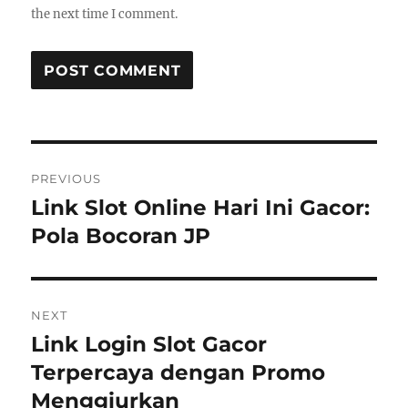
the next time I comment.
Post
PREVIOUS
navigation
Link Slot Online Hari Ini Gacor:
Previous
post:
Pola Bocoran JP
NEXT
Link Login Slot Gacor
Next
post:
Terpercaya dengan Promo
Menggiurkan