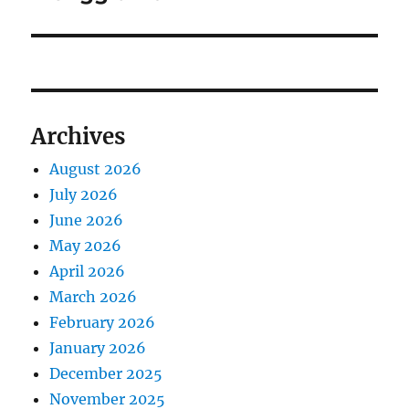
Archives
August 2026
July 2026
June 2026
May 2026
April 2026
March 2026
February 2026
January 2026
December 2025
November 2025