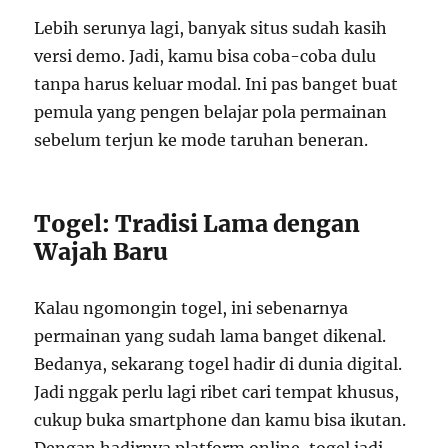
Lebih serunya lagi, banyak situs sudah kasih
versi demo. Jadi, kamu bisa coba-coba dulu
tanpa harus keluar modal. Ini pas banget buat
pemula yang pengen belajar pola permainan
sebelum terjun ke mode taruhan beneran.
Togel: Tradisi Lama dengan
Wajah Baru
Kalau ngomongin togel, ini sebenarnya
permainan yang sudah lama banget dikenal.
Bedanya, sekarang togel hadir di dunia digital.
Jadi nggak perlu lagi ribet cari tempat khusus,
cukup buka smartphone dan kamu bisa ikutan.