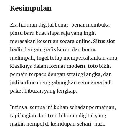
Kesimpulan
Era hiburan digital benar-benar membuka
pintu baru buat siapa saja yang ingin
merasakan keseruan secara online.
Situs slot
hadir dengan grafis keren dan bonus
melimpah,
togel
tetap mempertahankan aura
klasiknya dalam format modern,
toto
bikin
pemain terpacu dengan strategi angka, dan
judi online
menggabungkan semuanya jadi
paket hiburan yang lengkap.
Intinya, semua ini bukan sekadar permainan,
tapi bagian dari tren hiburan digital yang
makin nempel di kehidupan sehari-hari.