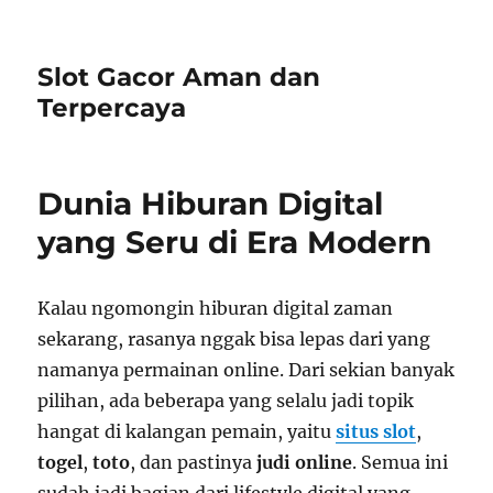
Slot Gacor Aman dan
Terpercaya
Dunia Hiburan Digital
yang Seru di Era Modern
Kalau ngomongin hiburan digital zaman
sekarang, rasanya nggak bisa lepas dari yang
namanya permainan online. Dari sekian banyak
pilihan, ada beberapa yang selalu jadi topik
hangat di kalangan pemain, yaitu
situs slot
,
togel
,
toto
, dan pastinya
judi online
. Semua ini