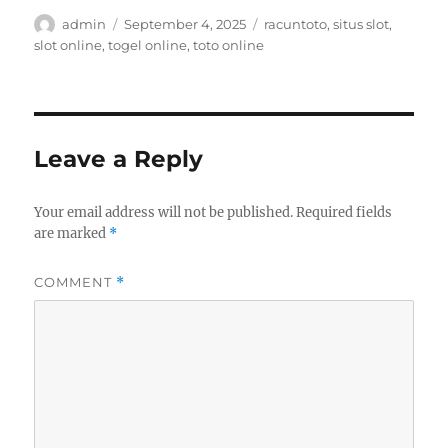
Author
Posted
Tags
admin
September 4, 2025
racuntoto
,
situs slot
,
on
slot online
,
togel online
,
toto online
Leave a Reply
Your email address will not be published.
Required fields
are marked
*
COMMENT
*