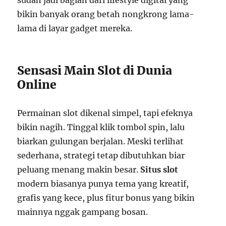
sudah jadi bagian dari lifestyle digital yang
bikin banyak orang betah nongkrong lama-
lama di layar gadget mereka.
Sensasi Main Slot di Dunia
Online
Permainan slot dikenal simpel, tapi efeknya
bikin nagih. Tinggal klik tombol spin, lalu
biarkan gulungan berjalan. Meski terlihat
sederhana, strategi tetap dibutuhkan biar
peluang menang makin besar.
Situs slot
modern biasanya punya tema yang kreatif,
grafis yang kece, plus fitur bonus yang bikin
mainnya nggak gampang bosan.