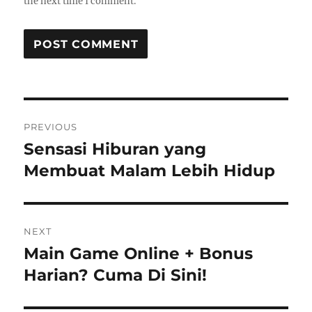
the next time I comment.
Post
PREVIOUS
navigation
Sensasi Hiburan yang
Previous
post:
Membuat Malam Lebih Hidup
NEXT
Main Game Online + Bonus
Next
post:
Harian? Cuma Di Sini!