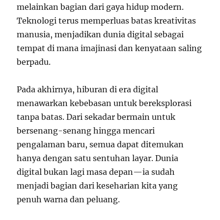
melainkan bagian dari gaya hidup modern.
Teknologi terus memperluas batas kreativitas
manusia, menjadikan dunia digital sebagai
tempat di mana imajinasi dan kenyataan saling
berpadu.
Pada akhirnya, hiburan di era digital
menawarkan kebebasan untuk bereksplorasi
tanpa batas. Dari sekadar bermain untuk
bersenang-senang hingga mencari
pengalaman baru, semua dapat ditemukan
hanya dengan satu sentuhan layar. Dunia
digital bukan lagi masa depan—ia sudah
menjadi bagian dari keseharian kita yang
penuh warna dan peluang.