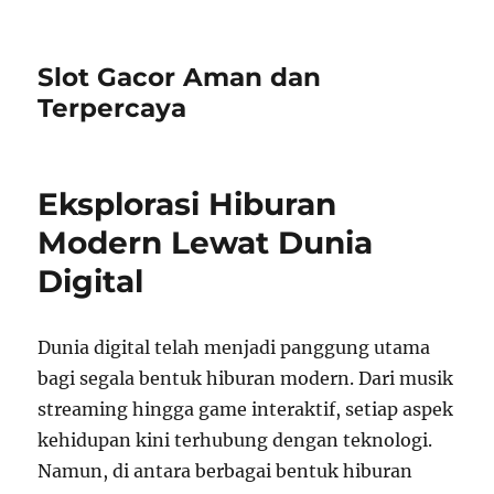
Slot Gacor Aman dan
Terpercaya
Eksplorasi Hiburan
Modern Lewat Dunia
Digital
Dunia digital telah menjadi panggung utama
bagi segala bentuk hiburan modern. Dari musik
streaming hingga game interaktif, setiap aspek
kehidupan kini terhubung dengan teknologi.
Namun, di antara berbagai bentuk hiburan