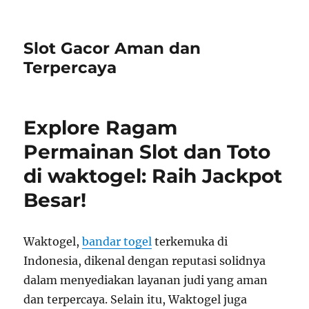
Slot Gacor Aman dan
Terpercaya
Explore Ragam
Permainan Slot dan Toto
di waktogel: Raih Jackpot
Besar!
Waktogel,
bandar togel
terkemuka di
Indonesia, dikenal dengan reputasi solidnya
dalam menyediakan layanan judi yang aman
dan terpercaya. Selain itu, Waktogel juga