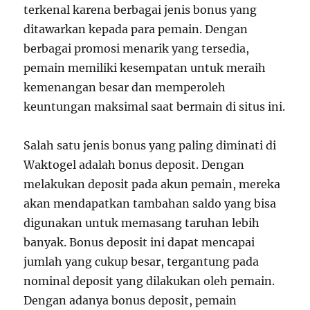
terkenal karena berbagai jenis bonus yang
ditawarkan kepada para pemain. Dengan
berbagai promosi menarik yang tersedia,
pemain memiliki kesempatan untuk meraih
kemenangan besar dan memperoleh
keuntungan maksimal saat bermain di situs ini.
Salah satu jenis bonus yang paling diminati di
Waktogel adalah bonus deposit. Dengan
melakukan deposit pada akun pemain, mereka
akan mendapatkan tambahan saldo yang bisa
digunakan untuk memasang taruhan lebih
banyak. Bonus deposit ini dapat mencapai
jumlah yang cukup besar, tergantung pada
nominal deposit yang dilakukan oleh pemain.
Dengan adanya bonus deposit, pemain