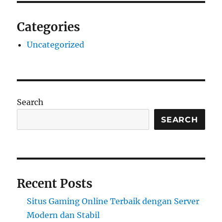
Categories
Uncategorized
Search
SEARCH
Recent Posts
Situs Gaming Online Terbaik dengan Server
Modern dan Stabil