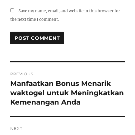
Save my name, email, and website in this browser for
the next time I comment.
Post
PREVIOUS
navigation
Manfaatkan Bonus Menarik
Previous
post:
waktogel untuk Meningkatkan
Kemenangan Anda
NEXT