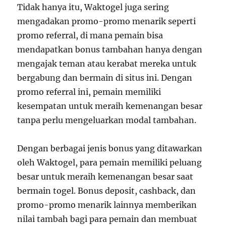
Tidak hanya itu, Waktogel juga sering
mengadakan promo-promo menarik seperti
promo referral, di mana pemain bisa
mendapatkan bonus tambahan hanya dengan
mengajak teman atau kerabat mereka untuk
bergabung dan bermain di situs ini. Dengan
promo referral ini, pemain memiliki
kesempatan untuk meraih kemenangan besar
tanpa perlu mengeluarkan modal tambahan.
Dengan berbagai jenis bonus yang ditawarkan
oleh Waktogel, para pemain memiliki peluang
besar untuk meraih kemenangan besar saat
bermain togel. Bonus deposit, cashback, dan
promo-promo menarik lainnya memberikan
nilai tambah bagi para pemain dan membuat