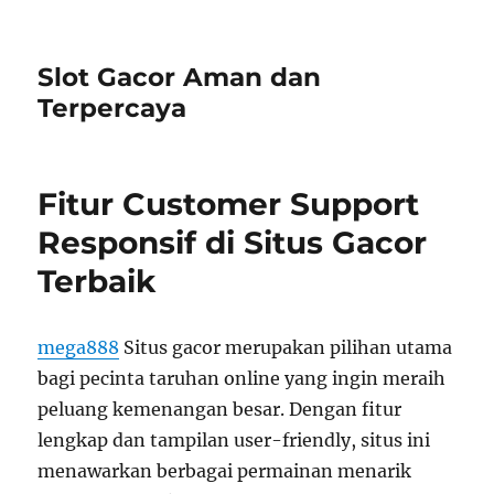
Slot Gacor Aman dan
Terpercaya
Fitur Customer Support
Responsif di Situs Gacor
Terbaik
mega888
Situs gacor merupakan pilihan utama
bagi pecinta taruhan online yang ingin meraih
peluang kemenangan besar. Dengan fitur
lengkap dan tampilan user-friendly, situs ini
menawarkan berbagai permainan menarik