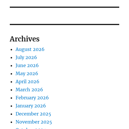
Archives
August 2026
July 2026
June 2026
May 2026
April 2026
March 2026
February 2026
January 2026
December 2025
November 2025