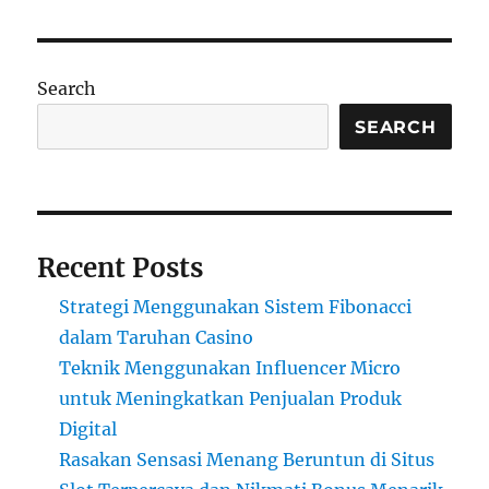
Search
SEARCH
Recent Posts
Strategi Menggunakan Sistem Fibonacci
dalam Taruhan Casino
Teknik Menggunakan Influencer Micro
untuk Meningkatkan Penjualan Produk
Digital
Rasakan Sensasi Menang Beruntun di Situs