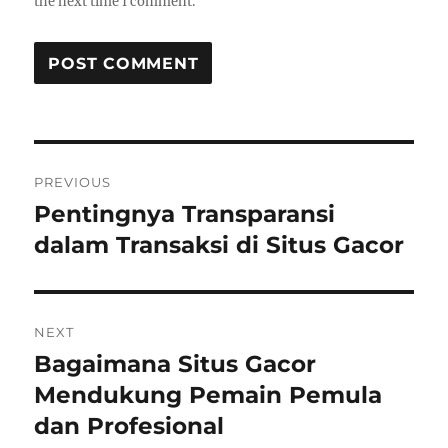
the next time I comment.
Post
PREVIOUS
navigation
Pentingnya Transparansi
Previous
post:
dalam Transaksi di Situs Gacor
NEXT
Bagaimana Situs Gacor
Next
post:
Mendukung Pemain Pemula
dan Profesional