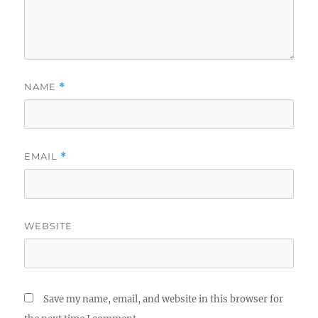
NAME
*
EMAIL
*
WEBSITE
Save my name, email, and website in this browser for