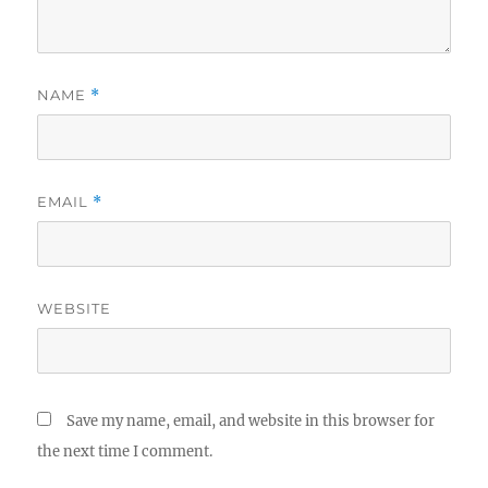
NAME
*
EMAIL
*
WEBSITE
Save my name, email, and website in this browser for
the next time I comment.