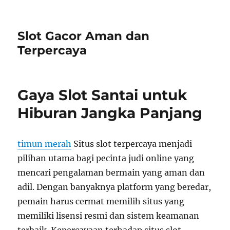
Slot Gacor Aman dan
Terpercaya
Gaya Slot Santai untuk
Hiburan Jangka Panjang
timun merah
Situs slot terpercaya menjadi
pilihan utama bagi pecinta judi online yang
mencari pengalaman bermain yang aman dan
adil. Dengan banyaknya platform yang beredar,
pemain harus cermat memilih situs yang
memiliki lisensi resmi dan sistem keamanan