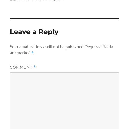
on
Leave a Reply
Your email address will not be published.
Required fields
are marked
*
COMMENT
*