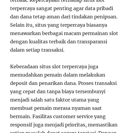
terbaik. Kepercayaan terhadap situs slot
terpercaya sangat penting agar data pribadi
dan dana tetap aman dari tindakan penipuan.
Selain itu, situs yang terpercaya biasanya
menawarkan berbagai macam permainan slot
dengan kualitas terbaik dan transparansi
dalam setiap transaksi.
Keberadaan situs slot terpercaya juga
memudahkan pemain dalam melakukan
deposit dan penarikan dana. Proses transaksi
yang cepat dan tanpa biaya tersembunyi
menjadi salah satu faktor utama yang
membuat pemain merasa nyaman saat
bermain. Fasilitas customer service yang
responsif juga menjadi prioritas, memastikan