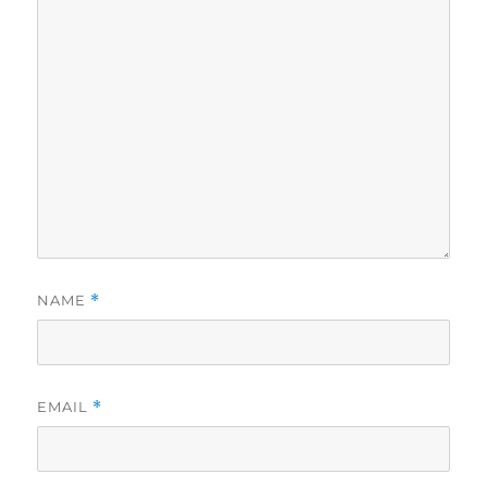
NAME
*
EMAIL
*