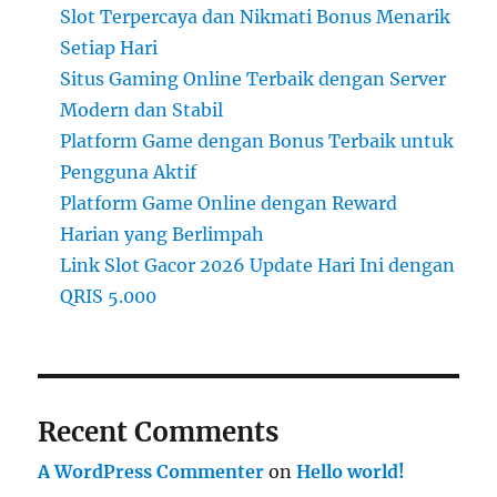
Slot Terpercaya dan Nikmati Bonus Menarik
Setiap Hari
Situs Gaming Online Terbaik dengan Server
Modern dan Stabil
Platform Game dengan Bonus Terbaik untuk
Pengguna Aktif
Platform Game Online dengan Reward
Harian yang Berlimpah
Link Slot Gacor 2026 Update Hari Ini dengan
QRIS 5.000
Recent Comments
A WordPress Commenter
on
Hello world!