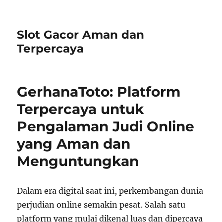
Slot Gacor Aman dan
Terpercaya
GerhanaToto: Platform
Terpercaya untuk
Pengalaman Judi Online
yang Aman dan
Menguntungkan
Dalam era digital saat ini, perkembangan dunia
perjudian online semakin pesat. Salah satu
platform yang mulai dikenal luas dan dipercaya