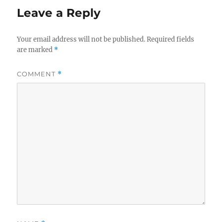
Leave a Reply
Your email address will not be published.
Required fields
are marked
*
COMMENT
*