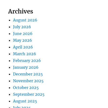
Archives
August 2026
July 2026
June 2026
May 2026
April 2026
March 2026
February 2026
January 2026
December 2025
November 2025
October 2025
September 2025
August 2025
July 2025