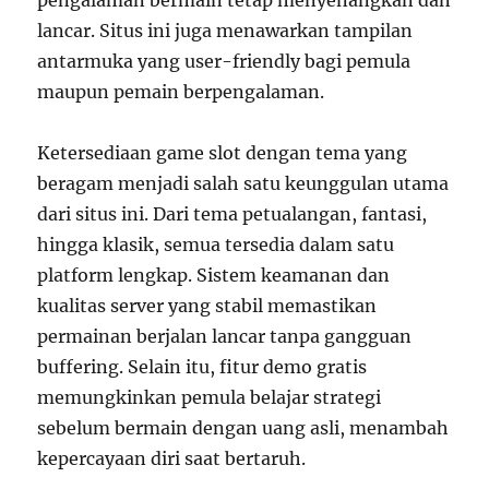
pengalaman bermain tetap menyenangkan dan
lancar. Situs ini juga menawarkan tampilan
antarmuka yang user-friendly bagi pemula
maupun pemain berpengalaman.
Ketersediaan game slot dengan tema yang
beragam menjadi salah satu keunggulan utama
dari situs ini. Dari tema petualangan, fantasi,
hingga klasik, semua tersedia dalam satu
platform lengkap. Sistem keamanan dan
kualitas server yang stabil memastikan
permainan berjalan lancar tanpa gangguan
buffering. Selain itu, fitur demo gratis
memungkinkan pemula belajar strategi
sebelum bermain dengan uang asli, menambah
kepercayaan diri saat bertaruh.