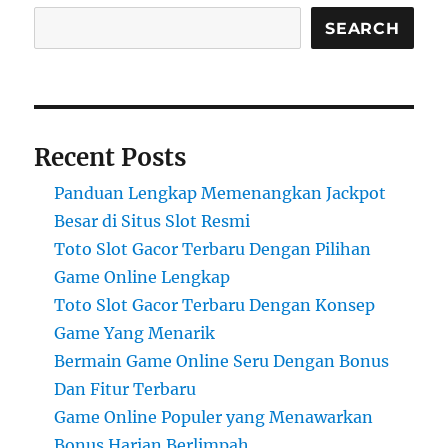
SEARCH
Recent Posts
Panduan Lengkap Memenangkan Jackpot
Besar di Situs Slot Resmi
Toto Slot Gacor Terbaru Dengan Pilihan
Game Online Lengkap
Toto Slot Gacor Terbaru Dengan Konsep
Game Yang Menarik
Bermain Game Online Seru Dengan Bonus
Dan Fitur Terbaru
Game Online Populer yang Menawarkan
Bonus Harian Berlimpah