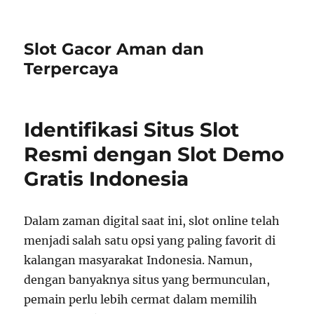
Slot Gacor Aman dan
Terpercaya
Identifikasi Situs Slot
Resmi dengan Slot Demo
Gratis Indonesia
Dalam zaman digital saat ini, slot online telah
menjadi salah satu opsi yang paling favorit di
kalangan masyarakat Indonesia. Namun,
dengan banyaknya situs yang bermunculan,
pemain perlu lebih cermat dalam memilih