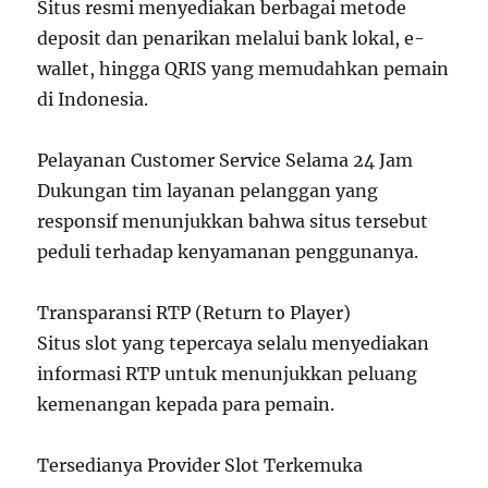
Situs resmi menyediakan berbagai metode
deposit dan penarikan melalui bank lokal, e-
wallet, hingga QRIS yang memudahkan pemain
di Indonesia.
Pelayanan Customer Service Selama 24 Jam
Dukungan tim layanan pelanggan yang
responsif menunjukkan bahwa situs tersebut
peduli terhadap kenyamanan penggunanya.
Transparansi RTP (Return to Player)
Situs slot yang tepercaya selalu menyediakan
informasi RTP untuk menunjukkan peluang
kemenangan kepada para pemain.
Tersedianya Provider Slot Terkemuka