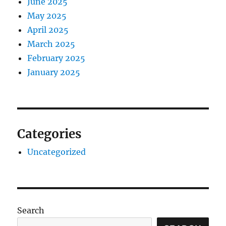
June 2025
May 2025
April 2025
March 2025
February 2025
January 2025
Categories
Uncategorized
Search