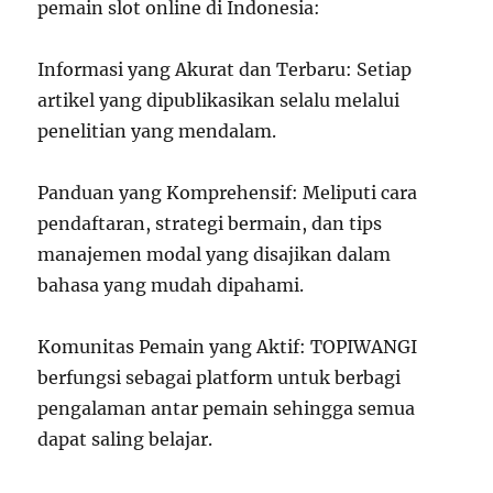
pemain slot online di Indonesia:
Informasi yang Akurat dan Terbaru: Setiap
artikel yang dipublikasikan selalu melalui
penelitian yang mendalam.
Panduan yang Komprehensif: Meliputi cara
pendaftaran, strategi bermain, dan tips
manajemen modal yang disajikan dalam
bahasa yang mudah dipahami.
Komunitas Pemain yang Aktif: TOPIWANGI
berfungsi sebagai platform untuk berbagi
pengalaman antar pemain sehingga semua
dapat saling belajar.