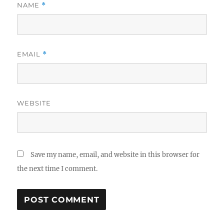
NAME
*
EMAIL
*
WEBSITE
Save my name, email, and website in this browser for
the next time I comment.