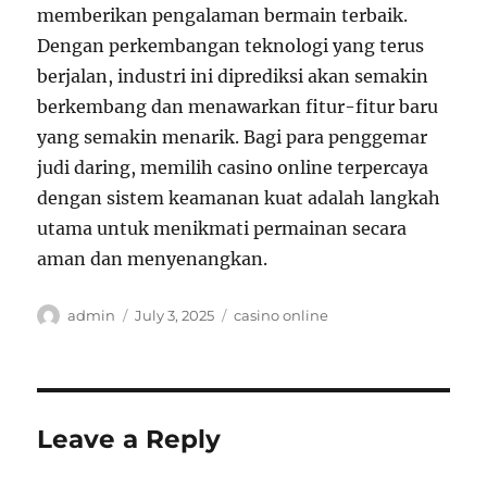
memberikan pengalaman bermain terbaik.
Dengan perkembangan teknologi yang terus
berjalan, industri ini diprediksi akan semakin
berkembang dan menawarkan fitur-fitur baru
yang semakin menarik. Bagi para penggemar
judi daring, memilih casino online terpercaya
dengan sistem keamanan kuat adalah langkah
utama untuk menikmati permainan secara
aman dan menyenangkan.
Author
Posted
Tags
admin
July 3, 2025
casino online
on
Leave a Reply