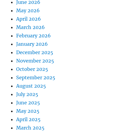
June 2026
May 2026
April 2026
March 2026
February 2026
January 2026
December 2025
November 2025
October 2025
September 2025
August 2025
July 2025
June 2025
May 2025
April 2025
March 2025