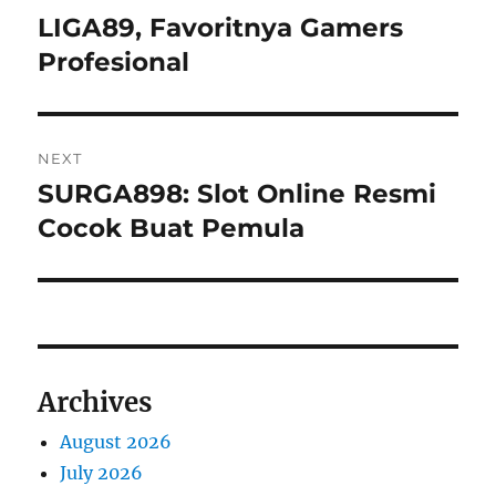
navigation
LIGA89, Favoritnya Gamers
Previous
post:
Profesional
NEXT
SURGA898: Slot Online Resmi
Next
post:
Cocok Buat Pemula
Archives
August 2026
July 2026