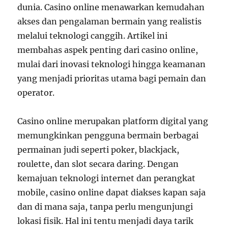
dunia. Casino online menawarkan kemudahan
akses dan pengalaman bermain yang realistis
melalui teknologi canggih. Artikel ini
membahas aspek penting dari casino online,
mulai dari inovasi teknologi hingga keamanan
yang menjadi prioritas utama bagi pemain dan
operator.
Casino online merupakan platform digital yang
memungkinkan pengguna bermain berbagai
permainan judi seperti poker, blackjack,
roulette, dan slot secara daring. Dengan
kemajuan teknologi internet dan perangkat
mobile, casino online dapat diakses kapan saja
dan di mana saja, tanpa perlu mengunjungi
lokasi fisik. Hal ini tentu menjadi daya tarik