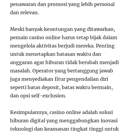
penawaran dan promosi yang lebih personal
dan relevan.
Meski banyak keuntungan yang ditawarkan,
pemain casino online harus tetap bijak dalam
mengelola aktivitas berjudi mereka. Penting
untuk menetapkan batasan waktu dan
anggaran agar hiburan tidak berubah menjadi
masalah. Operator yang bertanggung jawab
juga menyediakan fitur pengendalian diri
seperti batas deposit, batas waktu bermain,
dan opsi self-exclusion.
Kesimpulannya, casino online adalah solusi
hiburan digital yang menggabungkan inovasi
teknologi dan keamanan tingkat tinggi untuk