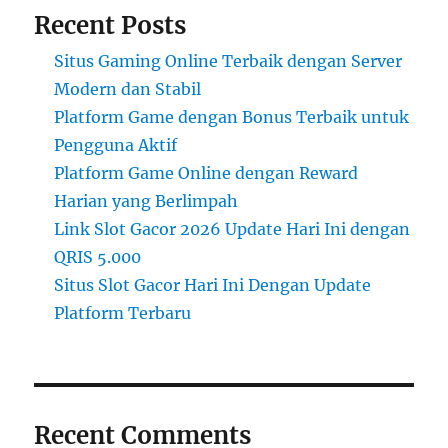
Recent Posts
Situs Gaming Online Terbaik dengan Server
Modern dan Stabil
Platform Game dengan Bonus Terbaik untuk
Pengguna Aktif
Platform Game Online dengan Reward
Harian yang Berlimpah
Link Slot Gacor 2026 Update Hari Ini dengan
QRIS 5.000
Situs Slot Gacor Hari Ini Dengan Update
Platform Terbaru
Recent Comments