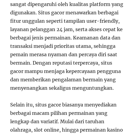
sangat dipengaruhi oleh kualitas platform yang
digunakan. Situs gacor menawarkan berbagai
fitur unggulan seperti tampilan user-friendly,
layanan pelanggan 24 jam, serta akses cepat ke
berbagai jenis permainan. Keamanan data dan
transaksi menjadi prioritas utama, sehingga
pemain merasa nyaman dan percaya diri saat
bermain. Dengan reputasi terpercaya, situs
gacor mampu menjaga kepercayaan pengguna
dan memberikan pengalaman bermain yang
menyenangkan sekaligus menguntungkan.
Selain itu, situs gacor biasanya menyediakan
berbagai macam pilihan permainan yang
lengkap dan variatif. Mulai dari taruhan
olahraga, slot online, hingga permainan kasino