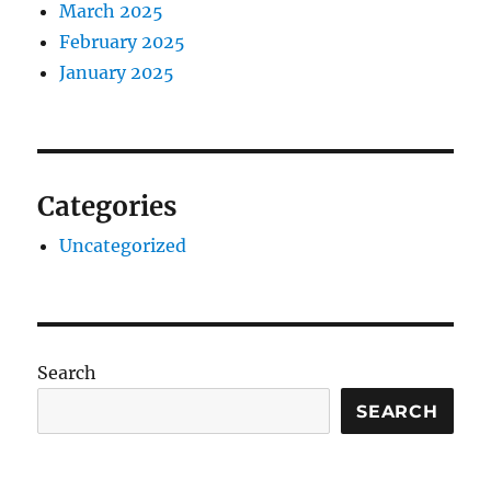
March 2025
February 2025
January 2025
Categories
Uncategorized
Search
SEARCH