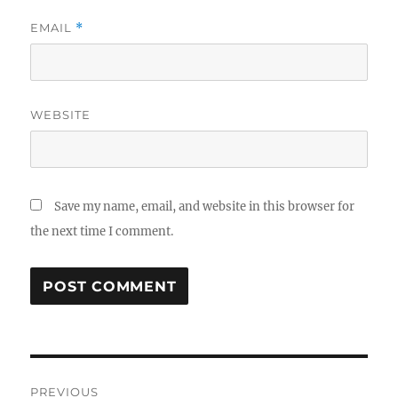
EMAIL
*
WEBSITE
Save my name, email, and website in this browser for
the next time I comment.
Post
PREVIOUS