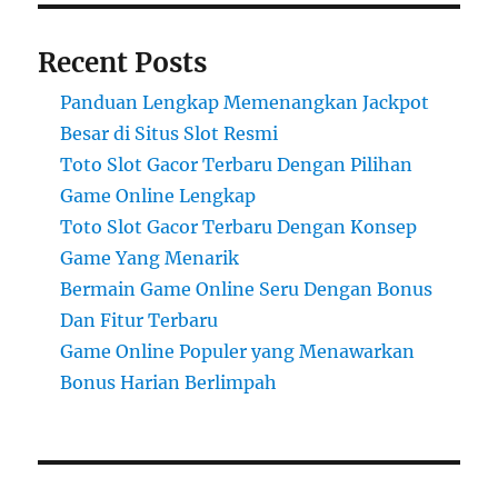
Recent Posts
Panduan Lengkap Memenangkan Jackpot
Besar di Situs Slot Resmi
Toto Slot Gacor Terbaru Dengan Pilihan
Game Online Lengkap
Toto Slot Gacor Terbaru Dengan Konsep
Game Yang Menarik
Bermain Game Online Seru Dengan Bonus
Dan Fitur Terbaru
Game Online Populer yang Menawarkan
Bonus Harian Berlimpah