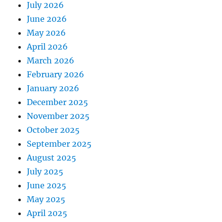
July 2026
June 2026
May 2026
April 2026
March 2026
February 2026
January 2026
December 2025
November 2025
October 2025
September 2025
August 2025
July 2025
June 2025
May 2025
April 2025