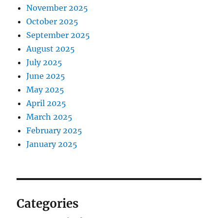
November 2025
October 2025
September 2025
August 2025
July 2025
June 2025
May 2025
April 2025
March 2025
February 2025
January 2025
Categories