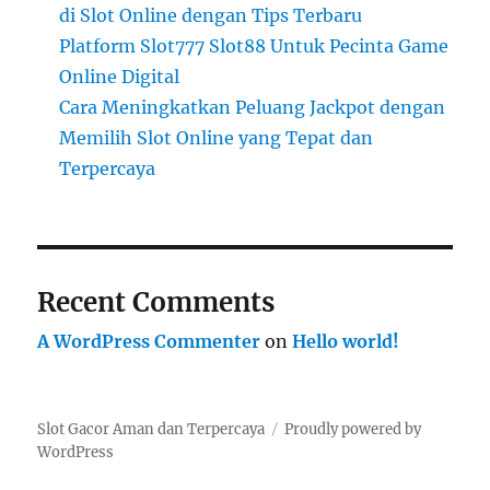
di Slot Online dengan Tips Terbaru
Platform Slot777 Slot88 Untuk Pecinta Game
Online Digital
Cara Meningkatkan Peluang Jackpot dengan
Memilih Slot Online yang Tepat dan
Terpercaya
Recent Comments
A WordPress Commenter
on
Hello world!
Slot Gacor Aman dan Terpercaya
Proudly powered by
WordPress