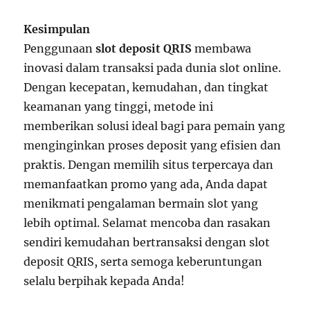
Kesimpulan
Penggunaan
slot deposit QRIS
membawa
inovasi dalam transaksi pada dunia slot online.
Dengan kecepatan, kemudahan, dan tingkat
keamanan yang tinggi, metode ini
memberikan solusi ideal bagi para pemain yang
menginginkan proses deposit yang efisien dan
praktis. Dengan memilih situs terpercaya dan
memanfaatkan promo yang ada, Anda dapat
menikmati pengalaman bermain slot yang
lebih optimal. Selamat mencoba dan rasakan
sendiri kemudahan bertransaksi dengan slot
deposit QRIS, serta semoga keberuntungan
selalu berpihak kepada Anda!