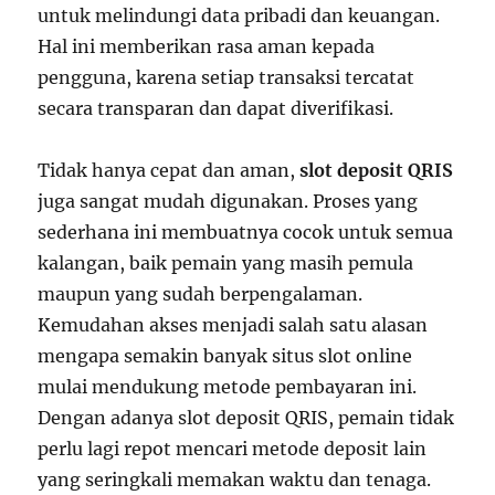
untuk melindungi data pribadi dan keuangan.
Hal ini memberikan rasa aman kepada
pengguna, karena setiap transaksi tercatat
secara transparan dan dapat diverifikasi.
Tidak hanya cepat dan aman,
slot deposit QRIS
juga sangat mudah digunakan. Proses yang
sederhana ini membuatnya cocok untuk semua
kalangan, baik pemain yang masih pemula
maupun yang sudah berpengalaman.
Kemudahan akses menjadi salah satu alasan
mengapa semakin banyak situs slot online
mulai mendukung metode pembayaran ini.
Dengan adanya slot deposit QRIS, pemain tidak
perlu lagi repot mencari metode deposit lain
yang seringkali memakan waktu dan tenaga.