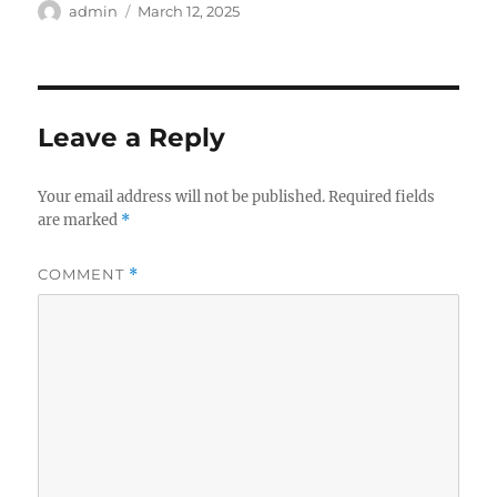
Author
Posted
admin
March 12, 2025
on
Leave a Reply
Your email address will not be published.
Required fields
are marked
*
COMMENT
*