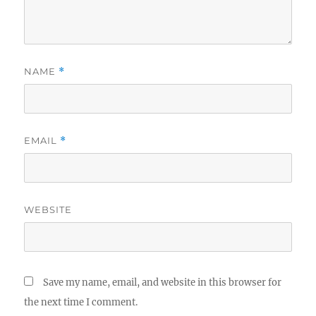
NAME
*
EMAIL
*
WEBSITE
Save my name, email, and website in this browser for
the next time I comment.