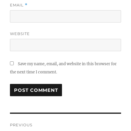
EMAIL
*
WEBSITE
Save my name, email, and website in this browser for
the next time I comment.
Post
PREVIOUS