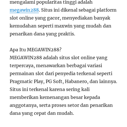
mengalami popularitas tinggi adalah
megawin288
. Situs ini dikenal sebagai platform
slot online yang gacor, menyediakan banyak
kemudahan seperti maxwin yang mudah dan
penarikan dana yang praktis.
Apa Itu MEGAWIN288?
MEGAWIN288 adalah situs slot online yang
terpercaya, menawarkan berbagai variasi
permainan slot dari penyedia terkenal seperti
Pragmatic Play, PG Soft, Habanero, dan lainnya.
Situs ini terkenal karena sering kali
memberikan kemenangan besar kepada
anggotanya, serta proses setor dan penarikan
dana yang cepat dan mudah.