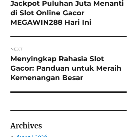
navigation
Jackpot Puluhan Juta Menanti
Previous
post:
di Slot Online Gacor
MEGAWIN288 Hari Ini
NEXT
Menyingkap Rahasia Slot
Next
post:
Gacor: Panduan untuk Meraih
Kemenangan Besar
Archives
August 2026