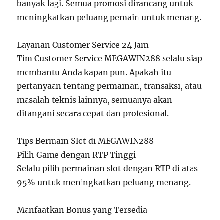
banyak lagi. Semua promosi dirancang untuk
meningkatkan peluang pemain untuk menang.
Layanan Customer Service 24 Jam
Tim Customer Service MEGAWIN288 selalu siap
membantu Anda kapan pun. Apakah itu
pertanyaan tentang permainan, transaksi, atau
masalah teknis lainnya, semuanya akan
ditangani secara cepat dan profesional.
Tips Bermain Slot di MEGAWIN288
Pilih Game dengan RTP Tinggi
Selalu pilih permainan slot dengan RTP di atas
95% untuk meningkatkan peluang menang.
Manfaatkan Bonus yang Tersedia