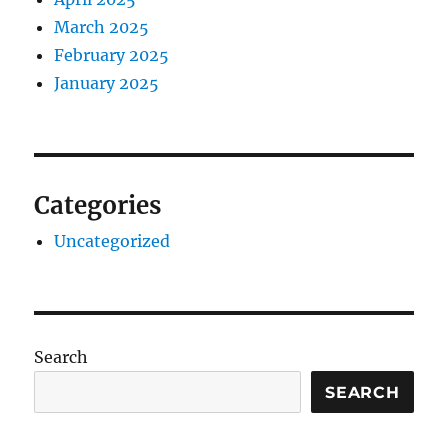
March 2025
February 2025
January 2025
Categories
Uncategorized
Search
SEARCH