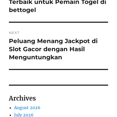
post:
Terbaik untuk Pemain Togel di
bettogel
NEXT
Peluang Menang Jackpot di
Next
post:
Slot Gacor dengan Hasil
Menguntungkan
Archives
August 2026
July 2026