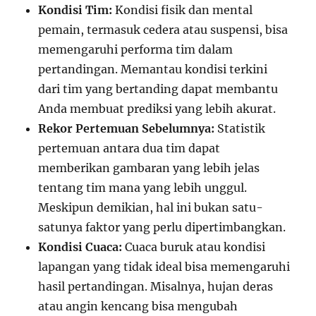
Kondisi Tim:
Kondisi fisik dan mental
pemain, termasuk cedera atau suspensi, bisa
memengaruhi performa tim dalam
pertandingan. Memantau kondisi terkini
dari tim yang bertanding dapat membantu
Anda membuat prediksi yang lebih akurat.
Rekor Pertemuan Sebelumnya:
Statistik
pertemuan antara dua tim dapat
memberikan gambaran yang lebih jelas
tentang tim mana yang lebih unggul.
Meskipun demikian, hal ini bukan satu-
satunya faktor yang perlu dipertimbangkan.
Kondisi Cuaca:
Cuaca buruk atau kondisi
lapangan yang tidak ideal bisa memengaruhi
hasil pertandingan. Misalnya, hujan deras
atau angin kencang bisa mengubah