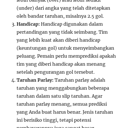
lebih banyak (over) atau lebih sedikit
(under) dari angka yang telah ditetapkan
oleh bandar taruhan, misalnya 2.5 gol.
Handicap:
Handicap digunakan dalam
pertandingan yang tidak seimbang. Tim
yang lebih kuat akan diberi handicap
(keuntungan gol) untuk menyeimbangkan
peluang. Pemain perlu memprediksi apakah
tim yang diberi handicap akan menang
setelah pengurangan gol tersebut.
Taruhan Parlay:
Taruhan parlay adalah
taruhan yang menggabungkan beberapa
taruhan dalam satu slip taruhan. Agar
taruhan parlay menang, semua prediksi
yang Anda buat harus benar. Jenis taruhan
ini berisiko tinggi, tetapi potensi