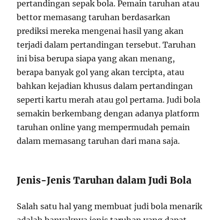
pertandingan sepak bola. Pemain taruhan atau
bettor memasang taruhan berdasarkan
prediksi mereka mengenai hasil yang akan
terjadi dalam pertandingan tersebut. Taruhan
ini bisa berupa siapa yang akan menang,
berapa banyak gol yang akan tercipta, atau
bahkan kejadian khusus dalam pertandingan
seperti kartu merah atau gol pertama. Judi bola
semakin berkembang dengan adanya platform
taruhan online yang mempermudah pemain
dalam memasang taruhan dari mana saja.
Jenis-Jenis Taruhan dalam Judi Bola
Salah satu hal yang membuat judi bola menarik