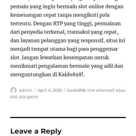
pemain yang ingin bermain slot online dengan
kemenangan cepat tanpa mengikuti pola
tertentu. Dengan RTP yang tinggi, permainan
dari penyedia terkenal, transaksi yang cepat,
dan layanan pelanggan yang responsif, situs ini
menjadi tempat utama bagi para penggemar
slot. Jangan lewatkan kesempatan untuk
menikmati pengalaman bermain yang adil dan
menguntungkan di Kaido898!.
Author
Posted
Tags
admin
April 4, 2025
kaido898
,
link alternatif
,
situs
on
slot
,
slot gacor
Leave a Reply