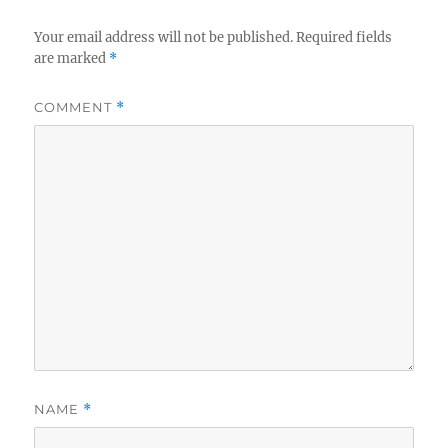
Your email address will not be published.
Required fields
are marked
*
COMMENT
*
NAME
*