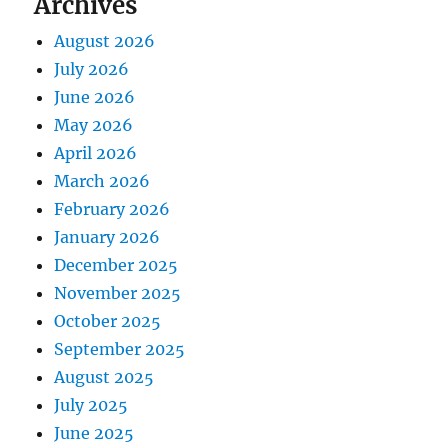
Archives
August 2026
July 2026
June 2026
May 2026
April 2026
March 2026
February 2026
January 2026
December 2025
November 2025
October 2025
September 2025
August 2025
July 2025
June 2025