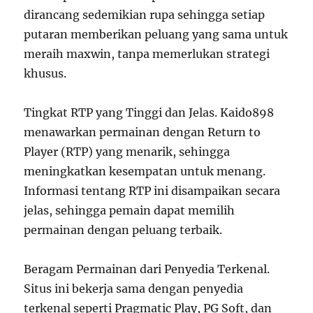
dirancang sedemikian rupa sehingga setiap
putaran memberikan peluang yang sama untuk
meraih maxwin, tanpa memerlukan strategi
khusus.
Tingkat RTP yang Tinggi dan Jelas. Kaido898
menawarkan permainan dengan Return to
Player (RTP) yang menarik, sehingga
meningkatkan kesempatan untuk menang.
Informasi tentang RTP ini disampaikan secara
jelas, sehingga pemain dapat memilih
permainan dengan peluang terbaik.
Beragam Permainan dari Penyedia Terkenal.
Situs ini bekerja sama dengan penyedia
terkenal seperti Pragmatic Play, PG Soft, dan