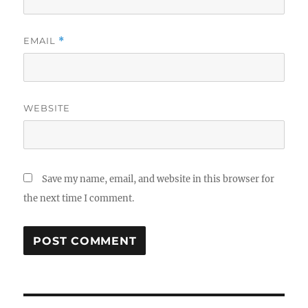
EMAIL
*
WEBSITE
Save my name, email, and website in this browser for
the next time I comment.