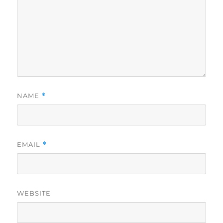
NAME
*
EMAIL
*
WEBSITE