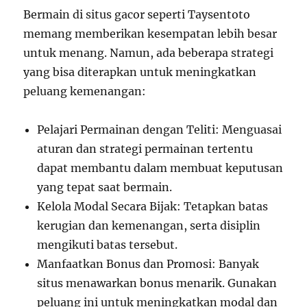
Bermain di situs gacor seperti Taysentoto
memang memberikan kesempatan lebih besar
untuk menang. Namun, ada beberapa strategi
yang bisa diterapkan untuk meningkatkan
peluang kemenangan:
Pelajari Permainan dengan Teliti: Menguasai
aturan dan strategi permainan tertentu
dapat membantu dalam membuat keputusan
yang tepat saat bermain.
Kelola Modal Secara Bijak: Tetapkan batas
kerugian dan kemenangan, serta disiplin
mengikuti batas tersebut.
Manfaatkan Bonus dan Promosi: Banyak
situs menawarkan bonus menarik. Gunakan
peluang ini untuk meningkatkan modal dan