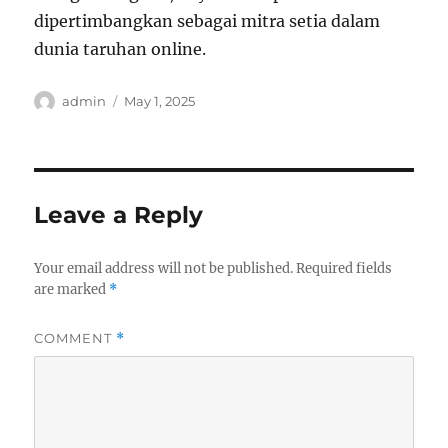
dipertimbangkan sebagai mitra setia dalam
dunia taruhan online.
Author
Posted
admin
May 1, 2025
on
Leave a Reply
Your email address will not be published.
Required fields
are marked
*
COMMENT
*