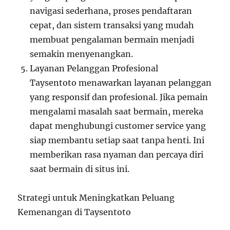
navigasi sederhana, proses pendaftaran
cepat, dan sistem transaksi yang mudah
membuat pengalaman bermain menjadi
semakin menyenangkan.
Layanan Pelanggan Profesional
Taysentoto menawarkan layanan pelanggan
yang responsif dan profesional. Jika pemain
mengalami masalah saat bermain, mereka
dapat menghubungi customer service yang
siap membantu setiap saat tanpa henti. Ini
memberikan rasa nyaman dan percaya diri
saat bermain di situs ini.
Strategi untuk Meningkatkan Peluang
Kemenangan di Taysentoto