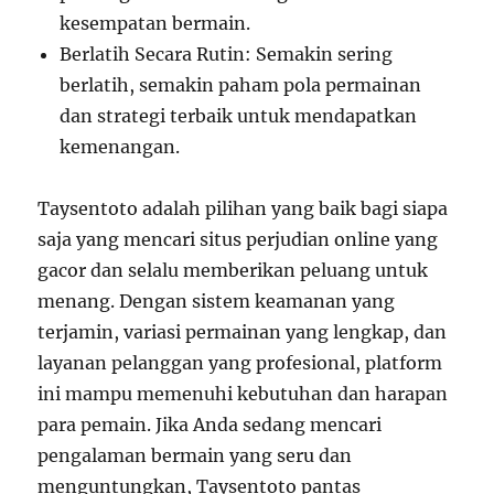
kesempatan bermain.
Berlatih Secara Rutin: Semakin sering
berlatih, semakin paham pola permainan
dan strategi terbaik untuk mendapatkan
kemenangan.
Taysentoto adalah pilihan yang baik bagi siapa
saja yang mencari situs perjudian online yang
gacor dan selalu memberikan peluang untuk
menang. Dengan sistem keamanan yang
terjamin, variasi permainan yang lengkap, dan
layanan pelanggan yang profesional, platform
ini mampu memenuhi kebutuhan dan harapan
para pemain. Jika Anda sedang mencari
pengalaman bermain yang seru dan
menguntungkan, Taysentoto pantas