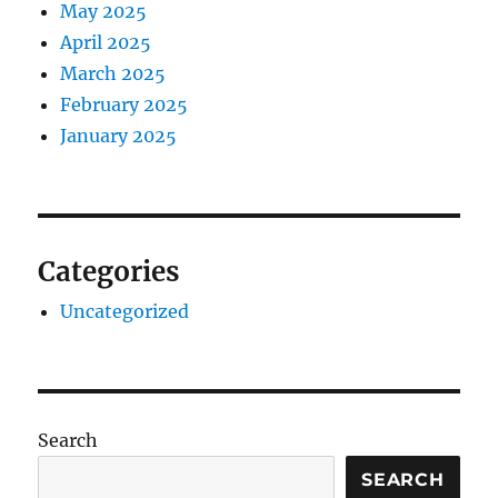
May 2025
April 2025
March 2025
February 2025
January 2025
Categories
Uncategorized
Search
SEARCH