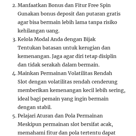
Manfaatkan Bonus dan Fitur Free Spin
Gunakan bonus deposit dan putaran gratis
agar bisa bermain lebih lama tanpa risiko
kehilangan uang.
Kelola Modal Anda dengan Bijak
Tentukan batasan untuk kerugian dan
kemenangan. Jaga agar diri tetap disiplin
dan tidak serakah dalam bermain.
Mainkan Permainan Volatilitas Rendah
Slot dengan volatilitas rendah cenderung
memberikan kemenangan kecil lebih sering,
ideal bagi pemain yang ingin bermain
dengan stabil.
Pelajari Aturan dan Pola Permainan
Meskipun permainan slot bersifat acak,
memahami fitur dan pola tertentu dapat