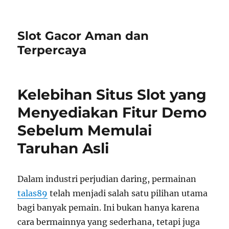
Slot Gacor Aman dan
Terpercaya
Kelebihan Situs Slot yang
Menyediakan Fitur Demo
Sebelum Memulai
Taruhan Asli
Dalam industri perjudian daring, permainan
talas89
telah menjadi salah satu pilihan utama
bagi banyak pemain. Ini bukan hanya karena
cara bermainnya yang sederhana, tetapi juga