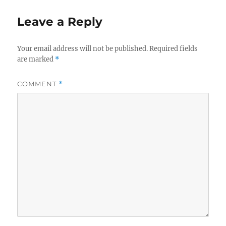
Leave a Reply
Your email address will not be published.
Required fields
are marked
*
COMMENT
*