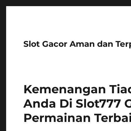
Slot Gacor Aman dan Ter
Kemenangan Tiad
Anda Di Slot777
Permainan Terba