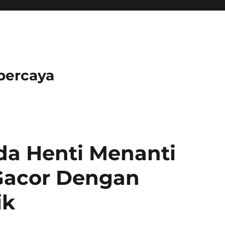
percaya
a Henti Menanti
 Gacor Dengan
ik