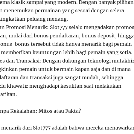
i tema klasik sampai yang modern. Dengan banyak pilihan
at menemukan permainan yang sesuai dengan selera
ingkatkan peluang menang.
n Promosi Menarik: Slot777 selalu mengadakan promos
n, mulai dari bonus pendaftaran, bonus deposit, hingg
 Bonus-bonus tersebut tidak hanya menarik bagi pemain
ga memberikan keuntungan lebih bagi pemain yang setia.
s dan Transaksi: Dengan dukungan teknologi mutakhir
kinkan pemain untuk bermain kapan saja dan di mana
ndaftaran dan transaksi juga sangat mudah, sehingga
rlu khawatir menghadapi kesulitan saat melakukan
arikan.
pa Kekalahan: Mitos atau Fakta?
m menarik dari Slot777 adalah bahwa mereka menawarka