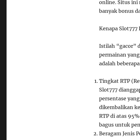
online. Situs i
banyak bonus d
Kenapa Slot777 
Istilah “gacor”
permainan yang 
adalah beberapa
Tingkat RTP (Re
Slot777 diangga
persentase yang
dikembalikan ke
RTP di atas 95
bagus untuk pe
Beragam Jenis P