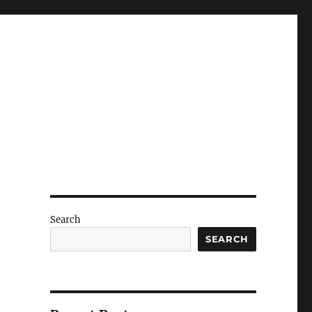
Search
SEARCH