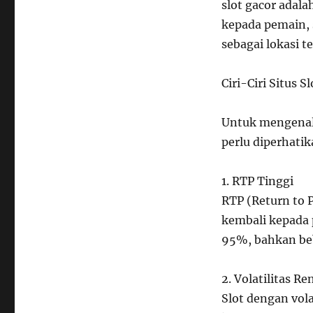
slot gacor ada
kepada pemain,
sebagai lokasi t
Ciri-Ciri Situs S
Untuk mengenali 
perlu diperhatik
1. RTP Tinggi
RTP (Return to 
kembali kepada
95%, bahkan be
2. Volatilitas 
Slot dengan vol