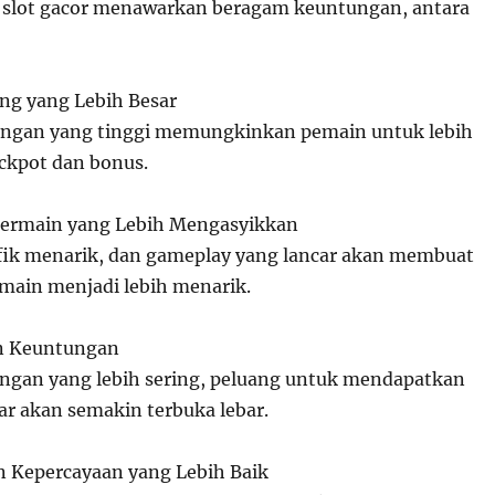
s slot gacor menawarkan beragam keuntungan, antara
ng yang Lebih Besar
ngan yang tinggi memungkinkan pemain untuk lebih
ackpot dan bonus.
ermain yang Lebih Mengasyikkan
afik menarik, dan gameplay yang lancar akan membuat
ain menjadi lebih menarik.
n Keuntungan
gan yang lebih sering, peluang untuk mendapatkan
r akan semakin terbuka lebar.
 Kepercayaan yang Lebih Baik