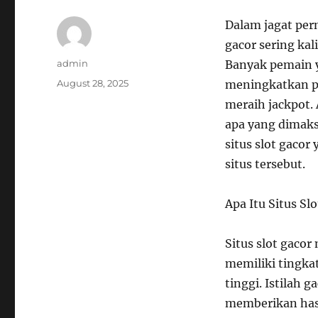
Dalam jagat per
gacor sering kal
Author
admin
Banyak pemain y
Posted
August 28, 2025
meningkatkan 
on
meraih jackpot. 
apa yang dimaksu
situs slot gacor
situs tersebut.
Apa Itu Situs Sl
Situs slot gacor
memiliki tingka
tinggi. Istilah 
memberikan hasi