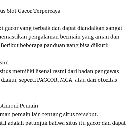
us Slot Gacor Terpercaya
ot gacor yang terbaik dan dapat diandalkan sangat
memastikan pengalaman bermain yang aman dan
erikut beberapa panduan yang bisa diikuti:
esmi
situs memiliki lisensi resmi dari badan pengawas
diakui, seperti PAGCOR, MGA, atau dari otoritas
estimoni Pemain
man pemain lain tentang situs tersebut.
tif adalah petunjuk bahwa situs itu gacor dan dapat