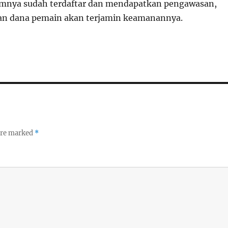
umnya sudah terdaftar dan mendapatkan pengawasan,
dan dana pemain akan terjamin keamanannya.
 are marked
*