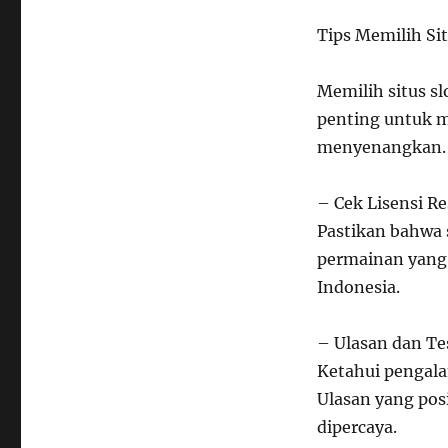
Tips Memilih Sit
Memilih situs sl
penting untuk 
menyenangkan. B
– Cek Lisensi R
Pastikan bahwa 
permainan yang 
Indonesia.
– Ulasan dan T
Ketahui pengala
Ulasan yang posi
dipercaya.