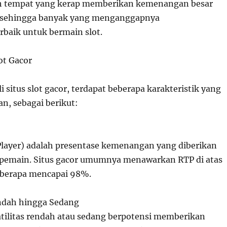
lah tempat yang kerap memberikan kemenangan besar
 sehingga banyak yang menganggapnya
erbaik untuk bermain slot.
lot Gacor
situs slot gacor, terdapat beberapa karakteristik yang
an, sebagai berikut:
Player) adalah presentase kemenangan yang diberikan
 pemain. Situs gacor umumnya menawarkan RTP di atas
berapa mencapai 98%.
Rendah hingga Sedang
atilitas rendah atau sedang berpotensi memberikan