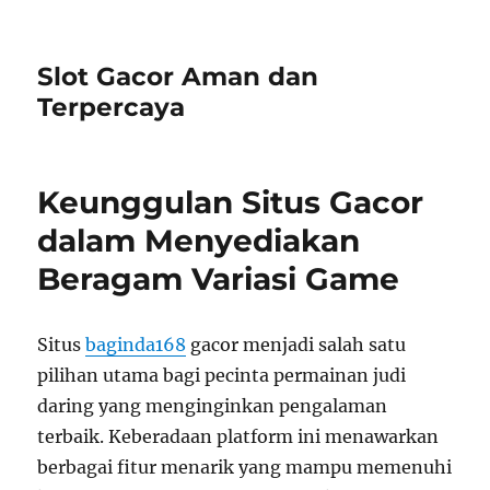
Slot Gacor Aman dan
Terpercaya
Keunggulan Situs Gacor
dalam Menyediakan
Beragam Variasi Game
Situs
baginda168
gacor menjadi salah satu
pilihan utama bagi pecinta permainan judi
daring yang menginginkan pengalaman
terbaik. Keberadaan platform ini menawarkan
berbagai fitur menarik yang mampu memenuhi