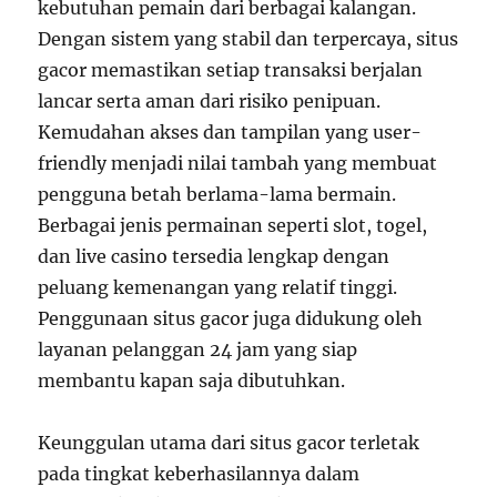
kebutuhan pemain dari berbagai kalangan.
Dengan sistem yang stabil dan terpercaya, situs
gacor memastikan setiap transaksi berjalan
lancar serta aman dari risiko penipuan.
Kemudahan akses dan tampilan yang user-
friendly menjadi nilai tambah yang membuat
pengguna betah berlama-lama bermain.
Berbagai jenis permainan seperti slot, togel,
dan live casino tersedia lengkap dengan
peluang kemenangan yang relatif tinggi.
Penggunaan situs gacor juga didukung oleh
layanan pelanggan 24 jam yang siap
membantu kapan saja dibutuhkan.
Keunggulan utama dari situs gacor terletak
pada tingkat keberhasilannya dalam