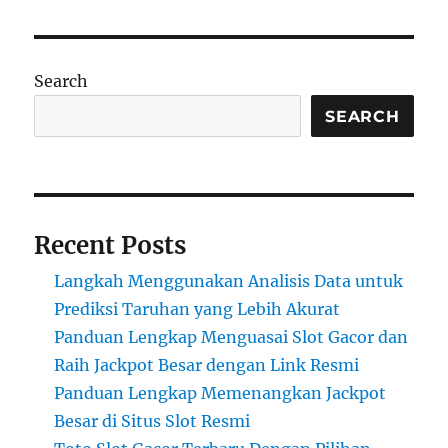
Search
SEARCH
Recent Posts
Langkah Menggunakan Analisis Data untuk
Prediksi Taruhan yang Lebih Akurat
Panduan Lengkap Menguasai Slot Gacor dan
Raih Jackpot Besar dengan Link Resmi
Panduan Lengkap Memenangkan Jackpot
Besar di Situs Slot Resmi