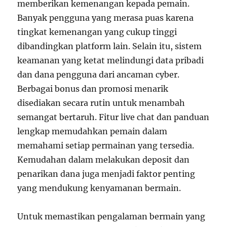
memberikan kemenangan kepada pemain.
Banyak pengguna yang merasa puas karena
tingkat kemenangan yang cukup tinggi
dibandingkan platform lain. Selain itu, sistem
keamanan yang ketat melindungi data pribadi
dan dana pengguna dari ancaman cyber.
Berbagai bonus dan promosi menarik
disediakan secara rutin untuk menambah
semangat bertaruh. Fitur live chat dan panduan
lengkap memudahkan pemain dalam
memahami setiap permainan yang tersedia.
Kemudahan dalam melakukan deposit dan
penarikan dana juga menjadi faktor penting
yang mendukung kenyamanan bermain.
Untuk memastikan pengalaman bermain yang