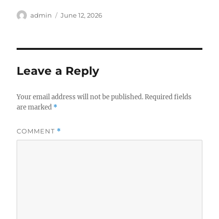
Author
Posted
admin
June 12, 2026
on
Leave a Reply
Your email address will not be published.
Required fields
are marked
*
COMMENT
*