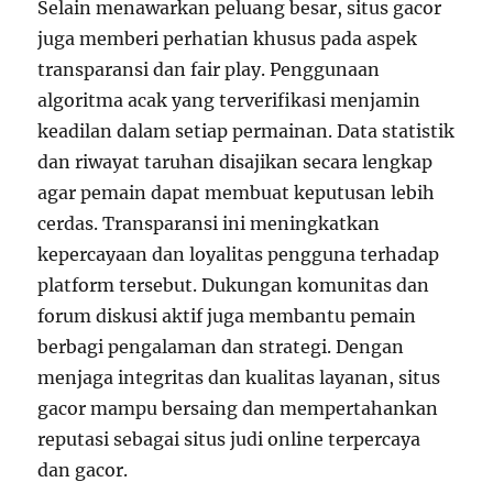
Selain menawarkan peluang besar, situs gacor
juga memberi perhatian khusus pada aspek
transparansi dan fair play. Penggunaan
algoritma acak yang terverifikasi menjamin
keadilan dalam setiap permainan. Data statistik
dan riwayat taruhan disajikan secara lengkap
agar pemain dapat membuat keputusan lebih
cerdas. Transparansi ini meningkatkan
kepercayaan dan loyalitas pengguna terhadap
platform tersebut. Dukungan komunitas dan
forum diskusi aktif juga membantu pemain
berbagi pengalaman dan strategi. Dengan
menjaga integritas dan kualitas layanan, situs
gacor mampu bersaing dan mempertahankan
reputasi sebagai situs judi online terpercaya
dan gacor.