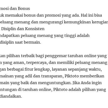
mosi dan Bonus
uk memakai bonus dan promosi yang ada. Hal ini bisa
eluang menang dan mengurangi kemungkinan kerugian
Disiplin dan Konsisten
ndapatkan peluang menang yang tinggi adalah
disiplin saat bermain.
an pilihan terbaik bagi penggemar taruhan online yang
m yang aman, terpercaya, dan memiliki peluang menang
gan berbagai fitur lengkap, layanan sepanjang waktu,
rmainan yang adil dan transparan, Piktoto memberikan
main yang baik dan menguntungkan. Jika Anda ingin
tungan di taruhan online, Piktoto adalah pilihan yang
 diandalkan.