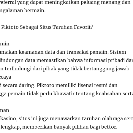
 referral yang dapat meningkatkan peluang menang dan
ngalaman bermain.
Piktoto Sebagai Situs Taruhan Favorit?
amin
amakan keamanan data dan transaksi pemain. Sistem
rlindungan data memastikan bahwa informasi pribadi da
 terlindungi dari pihak yang tidak bertanggung jawab.
rcaya
 secara daring, Piktoto memiliki lisensi resmi dan
ngga pemain tidak perlu khawatir tentang keabsahan sert
inan
 kasino, situs ini juga menawarkan taruhan olahraga ser
g lengkap, memberikan banyak pilihan bagi bettor.