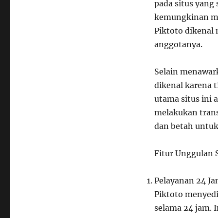
pada situs yang
kemungkinan men
Piktoto dikena
anggotanya.
Selain menawar
dikenal karena 
utama situs ini
melakukan trans
dan betah untuk
Fitur Unggulan S
Pelayanan 24 J
Piktoto menyedi
selama 24 jam. 