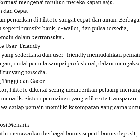
formasi mengenai taruhan mereka kapan saja.
h dan Cepat
dan penarikan di Piktoto sangat cepat dan aman. Berbaga
seperti transfer bank, e-wallet, dan pulsa tersedia,
ain dalam bertransaksi.
e User-Friendly
s yang sederhana dan user-friendly memudahkan pemai
ngan, mulai pemula sampai profesional, dalam mengaks
tur yang tersedia.
 Tinggi dan Gacor
acor, Piktoto dikenal sering memberikan peluang menan
 menarik. Sistem permainan yang adil serta transparan
wa setiap pemain memiliki kesempatan yang sama unt
osi Menarik
rutin menawarkan berbagai bonus seperti bonus deposit,