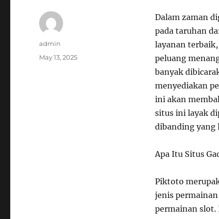
Dalam zaman digi
pada taruhan da
Author
admin
layanan terbaik
Posted
May 13, 2025
peluang menang 
on
banyak dibicara
menyediakan pel
ini akan membah
situs ini layak 
dibanding yang 
Apa Itu Situs Ga
Piktoto merupak
jenis permainan 
permainan slot.