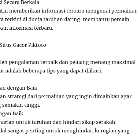
i Secara Berkala
rutin memberikan informasi terbaru mengenai permainan
ta terkini di dunia taruhan daring, membantu pemain
an informasi terbaru.
Situs Gacor Piktoto
eh pengalaman terbaik dan peluang menang maksimal
kut adalah beberapa tips yang dapat diikuti:
nan dengan Baik
an strategi dari permainan yang ingin dimainkan agar
semakin tinggi.
ngan Baik
harian untuk taruhan dan hindari sikap serakah.
al sangat penting untuk menghindari kerugian yang