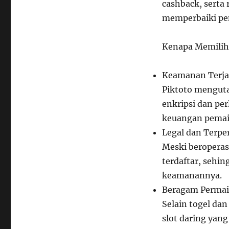
cashback, serta
memperbaiki pe
Kenapa Memilih 
Keamanan Terj
Piktoto mengut
enkripsi dan pe
keuangan pemain
Legal dan Terpe
Meski beroperasi
terdaftar, sehi
keamanannya.
Beragam Perma
Selain togel dan
slot daring yan