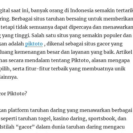
tal saat ini, banyak orang di Indonesia semakin tertari
ring. Berbagai situs taruhan bersaing untuk memberika
, tetapi tidak semuanya dapat dipercaya dan menawarka
yang tinggi. Salah satu situs yang semakin populer dan
kan adalah
piktoto
, dikenal sebagai situs gacor yang
uang kemenangan besar dan layanan yang baik. Artikel
as secara mendalam tentang Piktoto, alasan mengapa
dipilih, serta fitur-fitur terbaik yang membuatnya unik
lainnya.
cor Piktoto?
an platform taruhan daring yang menawarkan berbagai
seperti taruhan togel, kasino daring, sportsbook, dan
 Istilah “gacor” dalam dunia taruhan daring mengacu