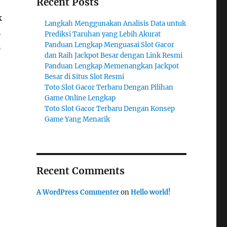
Recent Posts
k
Langkah Menggunakan Analisis Data untuk
n
Prediksi Taruhan yang Lebih Akurat
Panduan Lengkap Menguasai Slot Gacor
n
dan Raih Jackpot Besar dengan Link Resmi
Panduan Lengkap Memenangkan Jackpot
Besar di Situs Slot Resmi
Toto Slot Gacor Terbaru Dengan Pilihan
Game Online Lengkap
Toto Slot Gacor Terbaru Dengan Konsep
Game Yang Menarik
Recent Comments
A WordPress Commenter
on
Hello world!