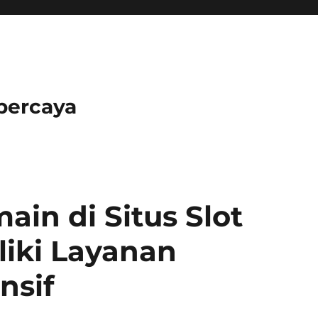
percaya
in di Situs Slot
iki Layanan
nsif