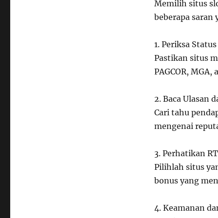
Memilih situs sl
beberapa saran 
1. Periksa Statu
Pastikan situs m
PAGCOR, MGA, a
2. Baca Ulasan 
Cari tahu penda
mengenai reputas
3. Perhatikan RT
Pilihlah situs 
bonus yang men
4. Keamanan dan