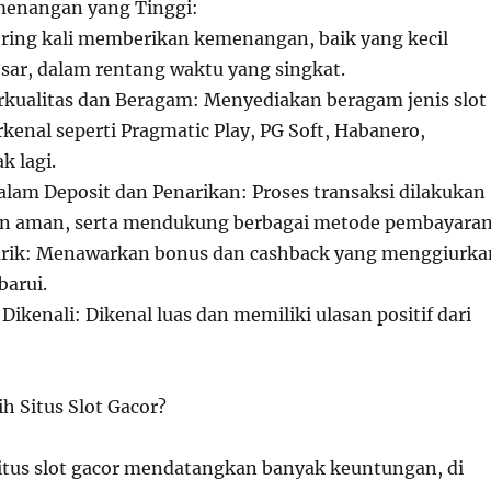
menangan yang Tinggi:
sering kali memberikan kemenangan, baik yang kecil
ar, dalam rentang waktu yang singkat.
kualitas dan Beragam: Menyediakan beragam jenis slot
rkenal seperti Pragmatic Play, PG Soft, Habanero,
k lagi.
am Deposit dan Penarikan: Proses transaksi dilakukan
an aman, serta mendukung berbagai metode pembayaran
rik: Menawarkan bonus dan cashback yang menggiurka
barui.
Dikenali: Dikenal luas dan memiliki ulasan positif dari
 Situs Slot Gacor?
tus slot gacor mendatangkan banyak keuntungan, di