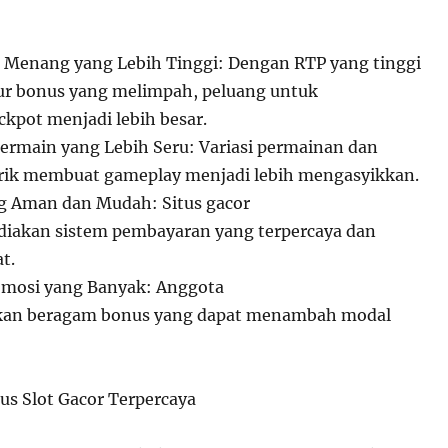
Menang yang Lebih Tinggi: Dengan RTP yang tinggi
tur bonus yang melimpah, peluang untuk
kpot menjadi lebih besar.
rmain yang Lebih Seru: Variasi permainan dan
rik membuat gameplay menjadi lebih mengasyikkan.
g Aman dan Mudah: Situs gacor
diakan sistem pembayaran yang terpercaya dan
t.
omosi yang Banyak: Anggota
an beragam bonus yang dapat menambah modal
us Slot Gacor Terpercaya