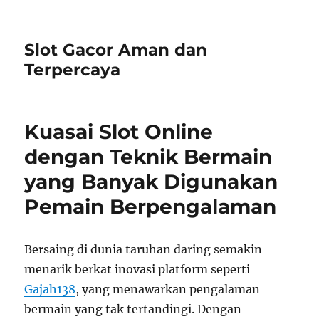
Slot Gacor Aman dan
Terpercaya
Kuasai Slot Online
dengan Teknik Bermain
yang Banyak Digunakan
Pemain Berpengalaman
Bersaing di dunia taruhan daring semakin
menarik berkat inovasi platform seperti
Gajah138
, yang menawarkan pengalaman
bermain yang tak tertandingi. Dengan