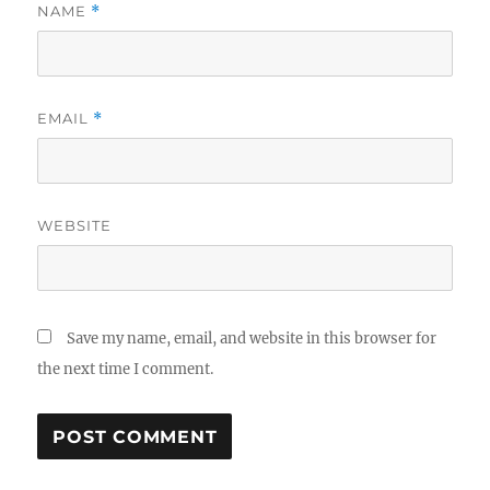
NAME
*
EMAIL
*
WEBSITE
Save my name, email, and website in this browser for
the next time I comment.