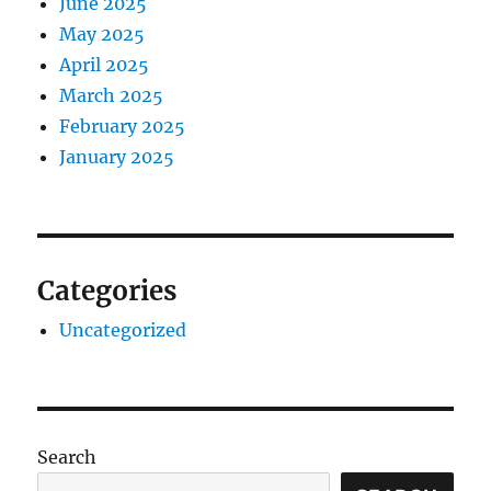
June 2025
May 2025
April 2025
March 2025
February 2025
January 2025
Categories
Uncategorized
Search