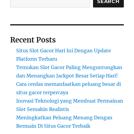
SEARCH
Recent Posts
Situs Slot Gacor Hari Ini Dengan Update
Platform Terbaru
Temukan Slot Gacor Paling Menguntungkan
dan Menangkan Jackpot Besar Setiap Hari!
Cara cerdas memanfaatkan peluang besar di
situs gacor terpercaya
Inovasi Teknologi yang Membuat Permainan
Slot Semakin Realistis
Meningkatkan Peluang Menang Dengan
Bermain Di Situs Gacor Terbaik