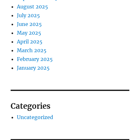
August 2025
July 2025
June 2025
May 2025
April 2025
March 2025
February 2025
January 2025
Categories
Uncategorized