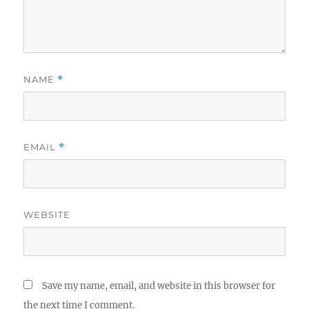
NAME
*
EMAIL
*
WEBSITE
Save my name, email, and website in this browser for
the next time I comment.