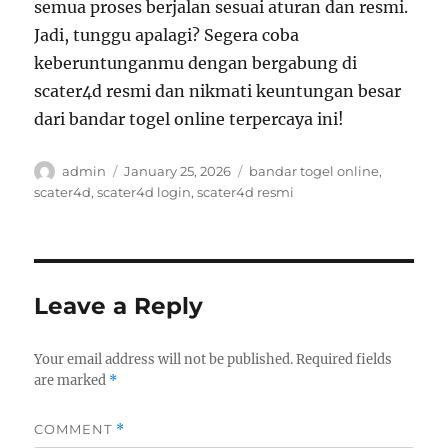
semua proses berjalan sesuai aturan dan resmi.
Jadi, tunggu apalagi? Segera coba
keberuntunganmu dengan bergabung di
scater4d resmi dan nikmati keuntungan besar
dari bandar togel online terpercaya ini!
Author
Posted
Tags
admin
January 25, 2026
bandar togel online
,
on
scater4d
,
scater4d login
,
scater4d resmi
Leave a Reply
Your email address will not be published.
Required fields
are marked
*
COMMENT
*