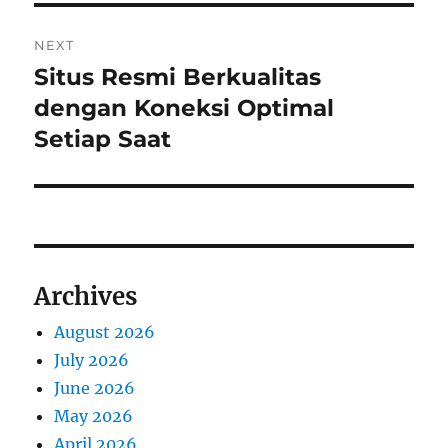
NEXT
Situs Resmi Berkualitas
Next
post:
dengan Koneksi Optimal
Setiap Saat
Archives
August 2026
July 2026
June 2026
May 2026
April 2026