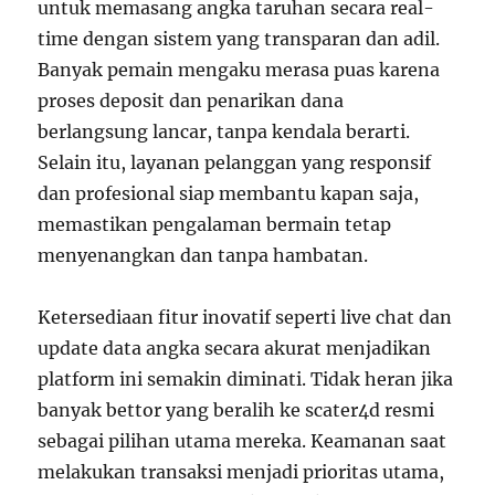
untuk memasang angka taruhan secara real-
time dengan sistem yang transparan dan adil.
Banyak pemain mengaku merasa puas karena
proses deposit dan penarikan dana
berlangsung lancar, tanpa kendala berarti.
Selain itu, layanan pelanggan yang responsif
dan profesional siap membantu kapan saja,
memastikan pengalaman bermain tetap
menyenangkan dan tanpa hambatan.
Ketersediaan fitur inovatif seperti live chat dan
update data angka secara akurat menjadikan
platform ini semakin diminati. Tidak heran jika
banyak bettor yang beralih ke scater4d resmi
sebagai pilihan utama mereka. Keamanan saat
melakukan transaksi menjadi prioritas utama,