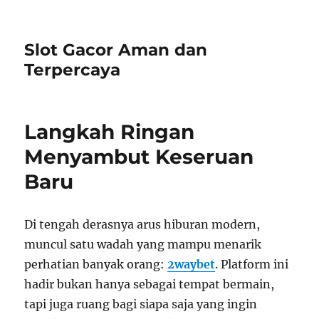
Slot Gacor Aman dan
Terpercaya
Langkah Ringan
Menyambut Keseruan
Baru
Di tengah derasnya arus hiburan modern,
muncul satu wadah yang mampu menarik
perhatian banyak orang:
2waybet
. Platform ini
hadir bukan hanya sebagai tempat bermain,
tapi juga ruang bagi siapa saja yang ingin