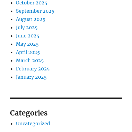
October 2025
September 2025
August 2025
July 2025
June 2025
May 2025
April 2025
March 2025
February 2025
January 2025
Categories
Uncategorized