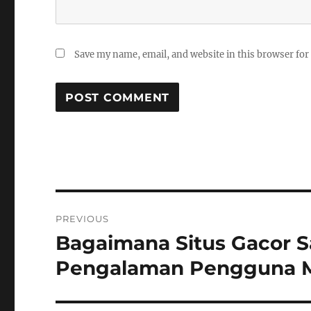
Save my name, email, and website in this browser for
Post
PREVIOUS
navigation
Bagaimana Situs Gacor 
Previous
post:
Pengalaman Pengguna Me