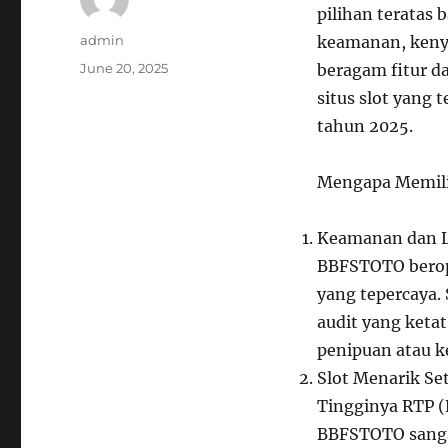
pilihan teratas
Author
admin
keamanan, keny
Posted
June 20, 2025
beragam fitur d
on
situs slot yang 
tahun 2025.
Mengapa Memil
Keamanan dan L
BBFSTOTO berope
yang tepercaya.
audit yang keta
penipuan atau k
Slot Menarik Set
Tingginya RTP (
BBFSTOTO sanga