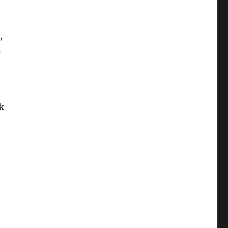
,
l
k