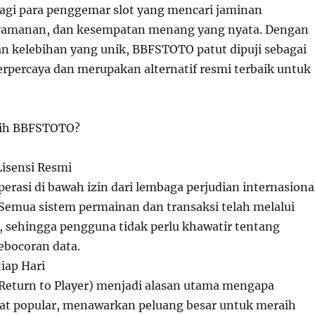
 bagi para penggemar slot yang mencari jaminan
amanan, dan kesempatan menang yang nyata. Dengan
an kelebihan yang unik, BBFSTOTO patut dipuji sebagai
terpercaya dan merupakan alternatif resmi terbaik untuk
ih BBFSTOTO?
isensi Resmi
rasi di bawah izin dari lembaga perjudian internasiona
 Semua sistem permainan dan transaksi telah melalui
t, sehingga pengguna tidak perlu khawatir tentang
ebocoran data.
iap Hari
Return to Player) menjadi alasan utama mengapa
t popular, menawarkan peluang besar untuk meraih