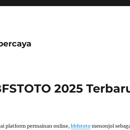
percaya
BBFSTOTO 2025 Terbar
gai platform permainan online,
bbfstoto
menonjol sebaga