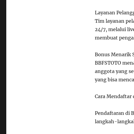
Layanan Pelang
Tim layanan pe
24/7, melalui li
membuat pengal
Bonus Menarik S
BBFSTOTO menaw
anggota yang se
yang bisa menca
Cara Mendaftar
Pendaftaran di 
langkah-langkah