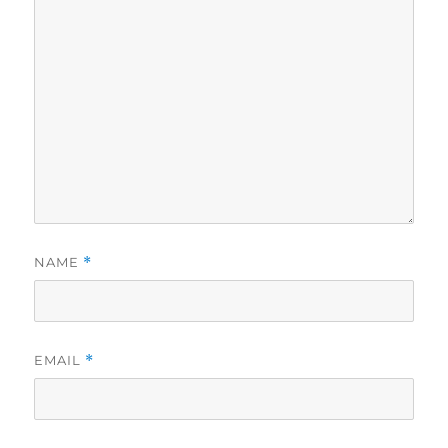
NAME
*
EMAIL
*