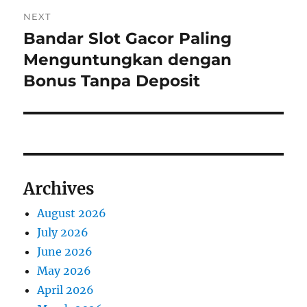
NEXT
Bandar Slot Gacor Paling
Next
post:
Menguntungkan dengan
Bonus Tanpa Deposit
Archives
August 2026
July 2026
June 2026
May 2026
April 2026