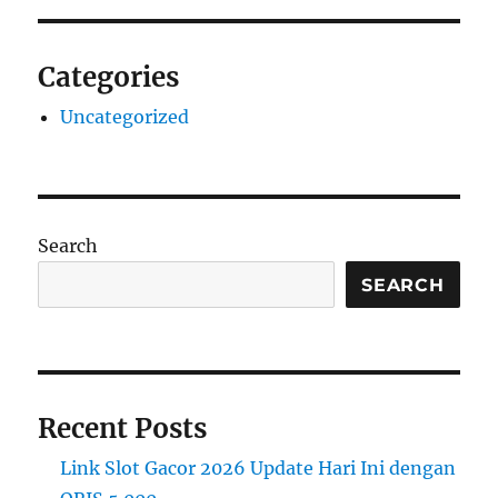
Categories
Uncategorized
Search
SEARCH
Recent Posts
Link Slot Gacor 2026 Update Hari Ini dengan