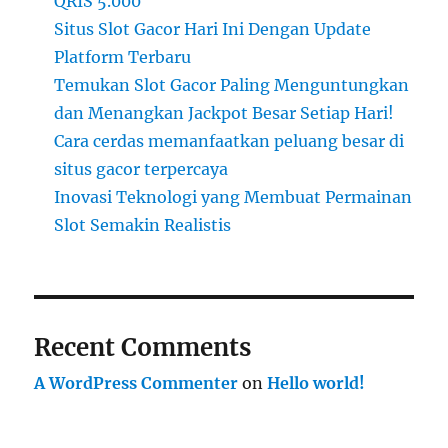
QRIS 5.000
Situs Slot Gacor Hari Ini Dengan Update
Platform Terbaru
Temukan Slot Gacor Paling Menguntungkan
dan Menangkan Jackpot Besar Setiap Hari!
Cara cerdas memanfaatkan peluang besar di
situs gacor terpercaya
Inovasi Teknologi yang Membuat Permainan
Slot Semakin Realistis
Recent Comments
A WordPress Commenter
on
Hello world!