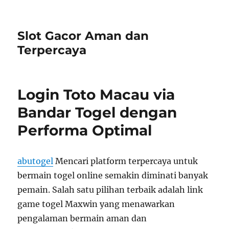
Slot Gacor Aman dan
Terpercaya
Login Toto Macau via
Bandar Togel dengan
Performa Optimal
abutogel
Mencari platform terpercaya untuk
bermain togel online semakin diminati banyak
pemain. Salah satu pilihan terbaik adalah link
game togel Maxwin yang menawarkan
pengalaman bermain aman dan