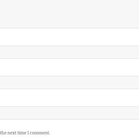
 the next time I comment.