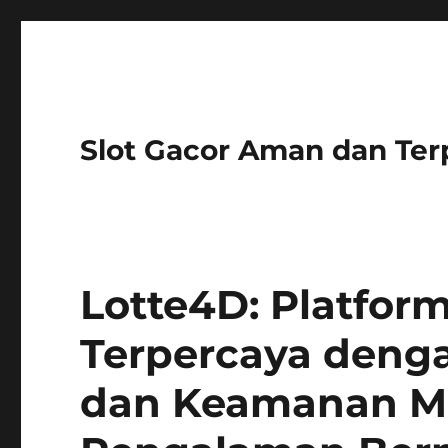
Slot Gacor Aman dan Ter
Lotte4D: Platform
Terpercaya denga
dan Keamanan M