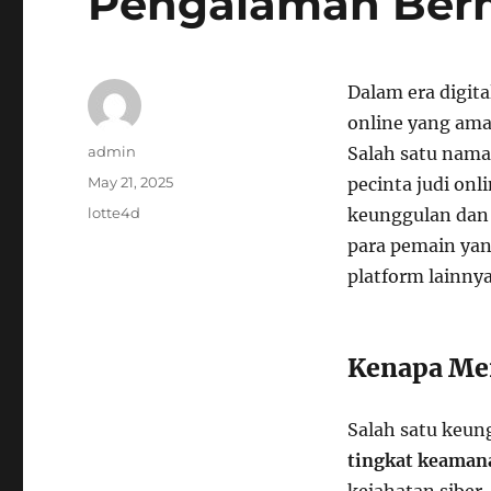
Pengalaman Ber
Dalam era digit
online yang ama
Author
admin
Salah satu nama
Posted
May 21, 2025
pecinta judi onl
on
Tags
lotte4d
keunggulan dan f
para pemain ya
platform lainnya
Kenapa Me
Salah satu keun
tingkat keamana