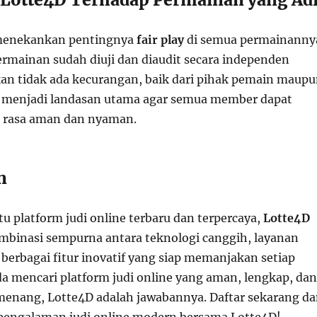
 menekankan pentingnya
fair play
di semua permainanny
rmainan sudah diuji dan diaudit secara independen
n tidak ada kecurangan, baik dari pihak pemain maup
ni menjadi landasan utama agar semua member dapat
 rasa aman dan nyaman.
n
tu platform judi online terbaru dan terpercaya,
Lotte4D
binasi sempurna antara teknologi canggih, layanan
 berbagai fitur inovatif yang siap memanjakan setiap
da mencari platform judi online yang aman, lengkap, dan
enang, Lotte4D adalah jawabannya. Daftar sekarang d