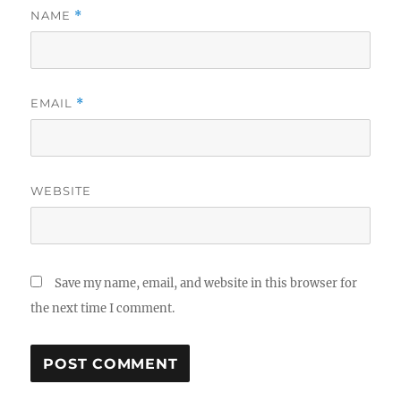
NAME
*
EMAIL
*
WEBSITE
Save my name, email, and website in this browser for
the next time I comment.