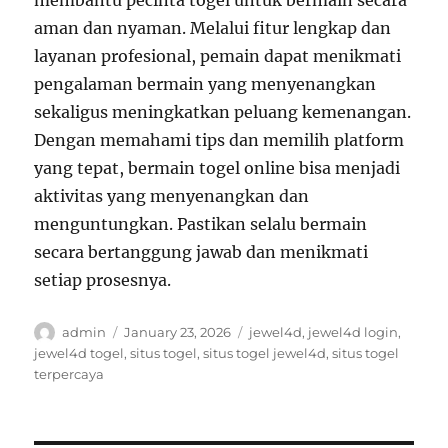
membantu pecinta togel untuk bermain secara
aman dan nyaman. Melalui fitur lengkap dan
layanan profesional, pemain dapat menikmati
pengalaman bermain yang menyenangkan
sekaligus meningkatkan peluang kemenangan.
Dengan memahami tips dan memilih platform
yang tepat, bermain togel online bisa menjadi
aktivitas yang menyenangkan dan
menguntungkan. Pastikan selalu bermain
secara bertanggung jawab dan menikmati
setiap prosesnya.
Author
Posted
Tags
admin
January 23, 2026
jewel4d
,
jewel4d login
,
on
jewel4d togel
,
situs togel
,
situs togel jewel4d
,
situs togel
terpercaya