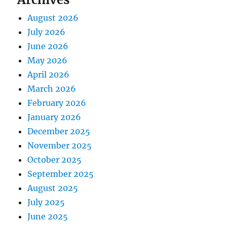
August 2026
July 2026
June 2026
May 2026
April 2026
March 2026
February 2026
January 2026
December 2025
November 2025
October 2025
September 2025
August 2025
July 2025
June 2025