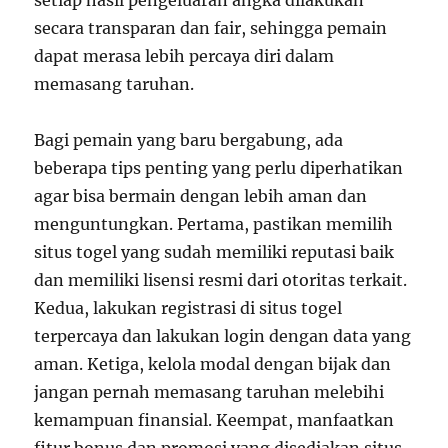
setiap hasil pengeluaran angka dilakukan
secara transparan dan fair, sehingga pemain
dapat merasa lebih percaya diri dalam
memasang taruhan.
Bagi pemain yang baru bergabung, ada
beberapa tips penting yang perlu diperhatikan
agar bisa bermain dengan lebih aman dan
menguntungkan. Pertama, pastikan memilih
situs togel yang sudah memiliki reputasi baik
dan memiliki lisensi resmi dari otoritas terkait.
Kedua, lakukan registrasi di situs togel
terpercaya dan lakukan login dengan data yang
aman. Ketiga, kelola modal dengan bijak dan
jangan pernah memasang taruhan melebihi
kemampuan finansial. Keempat, manfaatkan