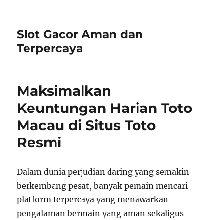
Slot Gacor Aman dan
Terpercaya
Maksimalkan
Keuntungan Harian Toto
Macau di Situs Toto
Resmi
Dalam dunia perjudian daring yang semakin
berkembang pesat, banyak pemain mencari
platform terpercaya yang menawarkan
pengalaman bermain yang aman sekaligus