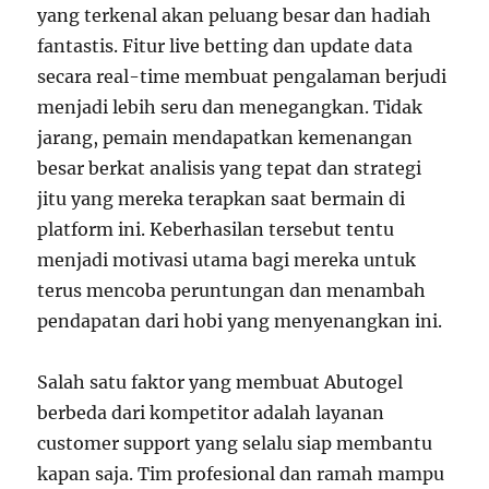
yang terkenal akan peluang besar dan hadiah
fantastis. Fitur live betting dan update data
secara real-time membuat pengalaman berjudi
menjadi lebih seru dan menegangkan. Tidak
jarang, pemain mendapatkan kemenangan
besar berkat analisis yang tepat dan strategi
jitu yang mereka terapkan saat bermain di
platform ini. Keberhasilan tersebut tentu
menjadi motivasi utama bagi mereka untuk
terus mencoba peruntungan dan menambah
pendapatan dari hobi yang menyenangkan ini.
Salah satu faktor yang membuat Abutogel
berbeda dari kompetitor adalah layanan
customer support yang selalu siap membantu
kapan saja. Tim profesional dan ramah mampu