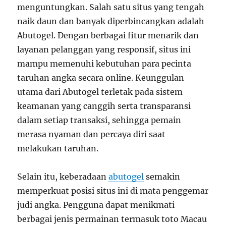
menguntungkan. Salah satu situs yang tengah
naik daun dan banyak diperbincangkan adalah
Abutogel. Dengan berbagai fitur menarik dan
layanan pelanggan yang responsif, situs ini
mampu memenuhi kebutuhan para pecinta
taruhan angka secara online. Keunggulan
utama dari Abutogel terletak pada sistem
keamanan yang canggih serta transparansi
dalam setiap transaksi, sehingga pemain
merasa nyaman dan percaya diri saat
melakukan taruhan.
Selain itu, keberadaan
abutogel
semakin
memperkuat posisi situs ini di mata penggemar
judi angka. Pengguna dapat menikmati
berbagai jenis permainan termasuk toto Macau